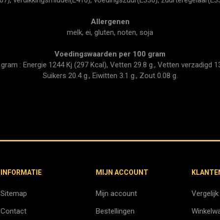
Allergenen
melk, ei, gluten, noten, soja
Voedingswaarden per 100 gram
am : Energie 1244 Kj (297 Kcal), Vetten 29.8 g., Vetten verzadigd 13.
Suikers 20.4 g., Eiwitten 3.1 g., Zout 0.08 g.
INFORMATIE
MIJN ACCOUNT
KLANTE
Sitemap
Mijn account
Vergelijk
Contact
Bestellingen
Winkelw