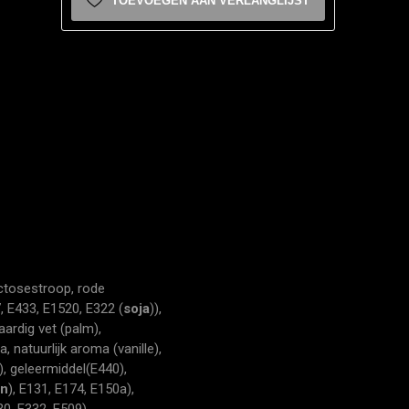
TOEVOEGEN AAN VERLANGLIJST
ctosestroop, rode
, E433, E1520, E322 (
soja
)),
aardig vet (palm),
natuurlijk aroma (vanille),
), geleermiddel(E440),
en
), E131, E174, E150a),
30, E332, E509)