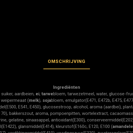
OMSCHRIJVING
Ingrediënten
, suiker, aardbeien,
ei
,
tarwe
bloem, tarwezetmeel, water, glucose-fru
, weipermeaat (
melk
),
soja
bloem, emulgator(E471, E472b, E475, E477
del(E500, E541, E450), glucosestroop, alcohol, aroma (aardbei), plant
170), bakkerszout, aroma, pompoenpitten, wortelextract, cacaomassa, 
rine, gelatine, sinaasappel, antioxidant(E300), conserveermiddel(E202
(E1422), glansmiddel(E414), kleurstof(E160c, E120, E100 (
amandel
407), verdikkingsmiddel(E410), voedingszuur(E330), zuurteregelaar(E3