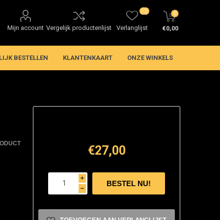
(0)
0
Mijn account
Vergelijk productenlijst
Verlanglijst
€0,00
LIJK BESTELLEN
KLANTENKAART
ONZE WINKELS
RODUCT
€27,00
i
h