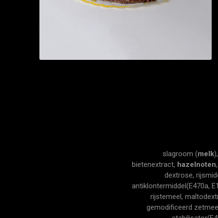
slagroom (
melk
)
bietenextract,
hazelnoten
dextrose, rijsmid
antiklontermiddel(E470a, E
rijstemeel, maltodext
gemodificeerd zetmeel
stabilisator(E