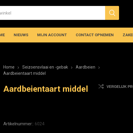
ME
NIEUWS
MIJN ACCOUNT
CONTACT OPNEMEN
ZAKE
Home
Seizoensvlaai en -gebak
Aardbeien
Aardbeientaart middel
Aardbeientaart middel
VERGELIJK P
Artikelnummer::
6024