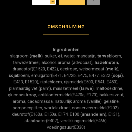
h
OMSCHRIJVING
Ingrediënten
slagroom (
melk
), suiker,
ei
, water, mandarijn,
tarwe
bloem,
tarwezetmeel, alcohol, aroma (advocaat),
hazelnoten
,
draagstof(E1520, E422), dextrose, weipermeaat (
melk
),
soja
bloem, emulgator(E471, E472b, E475, E477, E322 (
soja
),
E433, E1520), rijstebloem, rijsmiddel(E500, E541, E450),
plantaardig vet (palm), maiszetmeel (
tarwe
), maltodextrine,
glucosestroop, antiklontermiddel(E470a, E170), bakkerszout,
aroma, cacaomassa, natuurlijk aroma (vanille), gelatine,
pompoenpitten, wortelextract, conserveermiddel(E202),
kleurstof(E160a, E150a, E174, E100 (
amandelen
), E131),
stabilisator(E407), verdikkingsmiddel(E466),
voedingszuur(E330)