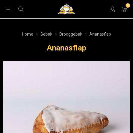
0
Home
Gebak
Drooggebak
Ananasflap
Ananasflap