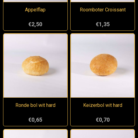
Appelflap
Roomboter Croissant
€2,50
€1,35
Ronde bol wit hard
Keizerbol wit hard
€0,65
€0,70