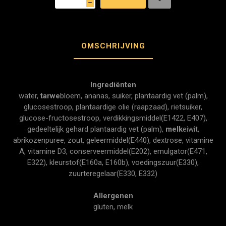
h
OMSCHRIJVING
Ingrediënten
water,
tarwe
bloem, ananas, suiker, plantaardig vet (palm),
glucosestroop, plantaardige olie (raapzaad), rietsuiker,
glucose-fructosestroop, verdikkingsmiddel(E1422, E407),
gedeeltelijk gehard plantaardig vet (palm),
melk
eiwit,
abrikozenpuree, zout, geleermiddel(E440), dextrose, vitamine
A, vitamine D3, conserveermiddel(E202), emulgator(E471,
E322), kleurstof(E160a, E160b), voedingszuur(E330),
zuurteregelaar(E330, E332)
Allergenen
gluten, melk