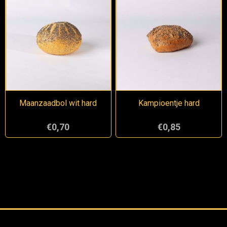
Maanzaadbol wit hard
Kampioentje hard
€0,70
€0,85