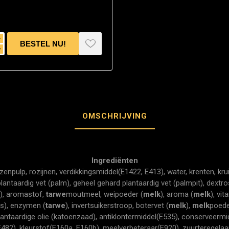
i
h
OMSCHRIJVING
Ingrediënten
ozenpulp, rozijnen, verdikkingsmiddel(E1422, E413), water, krenten, kru
lantaardig vet (palm), geheel gehard plantaardig vet (palmpit), dextro
d), aromastof,
tarwe
moutmeel, weipoeder (
melk
), aroma (
melk
), vi
os), enzymen (
tarwe
), invertsuikerstroop, botervet (
melk
),
melk
poede
lantaardige olie (katoenzaad), antiklontermiddel(E535), conserveerm
E482), kleurstof(E160a, E160b), meelverbeteraar(E920), zuurteregelaa