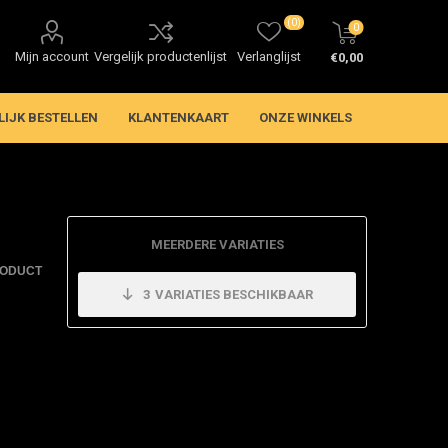
(0)
0
Mijn account
Vergelijk productenlijst
Verlanglijst
€0,00
LIJK BESTELLEN
KLANTENKAART
ONZE WINKELS
MEERDERE VARIATIES
RODUCT
3
VARIATIES BESCHIKBAAR