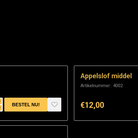
Appelslof middel
Artikelnummer::
4002
i
€12,00
h