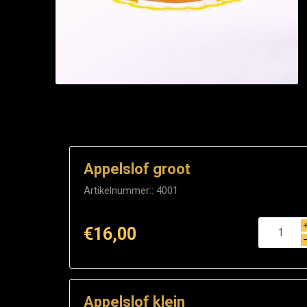
Appelslof groot
Artikelnummer::
4001
€16,00
Appelslof klein