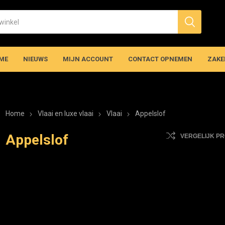
ME
NIEUWS
MIJN ACCOUNT
CONTACT OPNEMEN
ZAKE
Home
Vlaai en luxe vlaai
Vlaai
Appelslof
Appelslof
VERGELIJK P