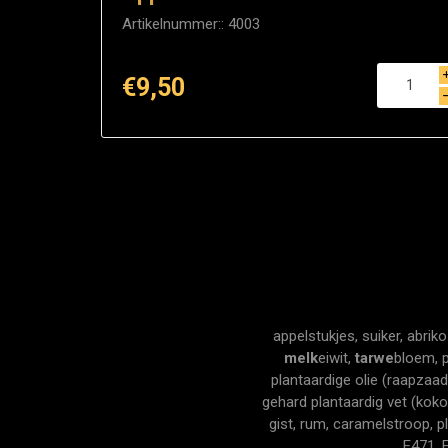
Artikelnummer::
4003
€9,50
appelstukjes, suiker, abrik
melk
eiwit,
tarwe
bloem, p
plantaardige olie (raapzaa
gehard plantaardig vet (kok
gist, rum, caramelstroop, p
E471, 