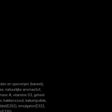
iden en specerijen (kaneel),
se, natuurlijke aromastof,
tamine A, vitamine D3, geheel
r, bakkerszout, kaliumjodide,
iddel(E202), emulgator(E322,
r(E330)