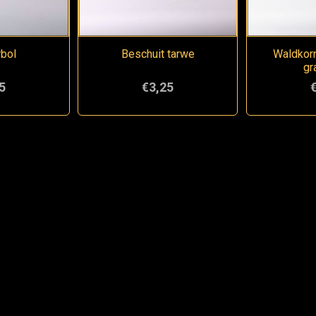
rbol
Beschuit tarwe
Waldkor
gr
5
€3,25