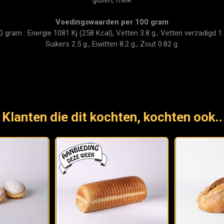
Voedingswaarden per 100 gram
ram : Energie 1081 Kj (258 Kcal), Vetten 3.8 g., Vetten verzadigd 1.9
Suikers 2.5 g., Eiwitten 8.2 g., Zout 0.82 g.
Klanten die dit kochten, kochten ook..