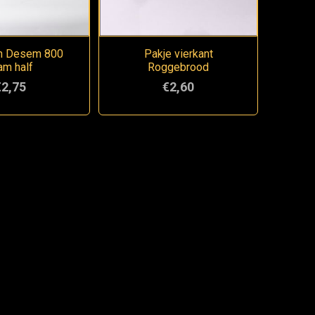
n Desem 800
Pakje vierkant
am half
Roggebrood
€2,75
€2,60