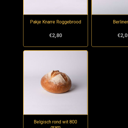
Pakje Knarre Roggebrood
Berline
€2,80
€2,0
Belgisch rond wit 800
gram