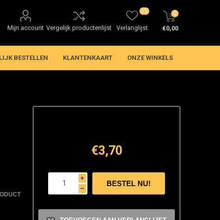
(0)
0
Mijn account
Vergelijk productenlijst
Verlanglijst
€0,00
LIJK BESTELLEN
KLANTENKAART
ONZE WINKELS
€3,70
i
h
RODUCT