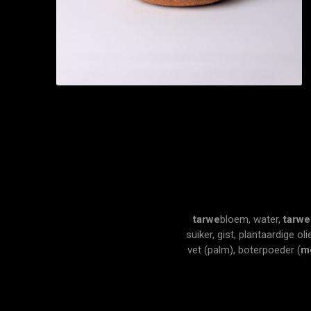
tarwe
bloem, water,
tarwe
suiker, gist, plantaardige o
vet (palm), boterpoeder (
m