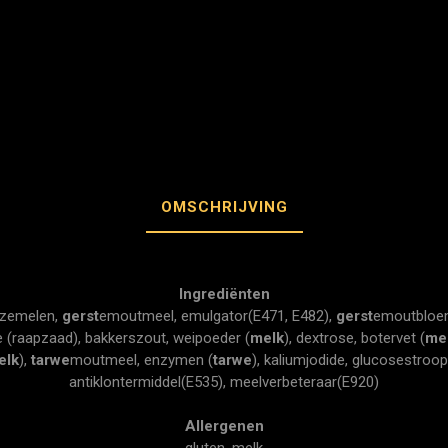
OMSCHRIJVING
Ingrediënten
zemelen,
gerst
emoutmeel, emulgator(E471, E482),
gerst
emoutbloem 
lie (raapzaad), bakkerszout, weipoeder (
melk
), dextrose, botervet (
me
elk
),
tarwe
moutmeel, enzymen (
tarwe
), kaliumjodide, glucosestroo
antiklontermiddel(E535), meelverbeteraar(E920)
Allergenen
gluten, melk