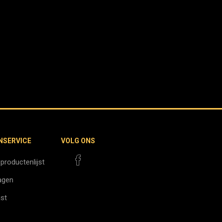
NSERVICE
VOLG ONS
 productenlijst
agen
jst