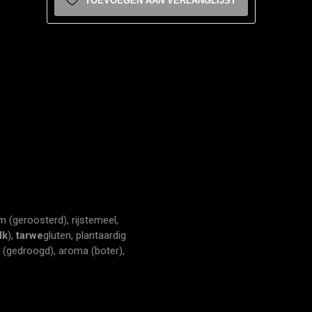
TOEVOEGEN AAN VERLANGLIJST
(geroosterd), rijstemeel,
lk
),
tarwe
gluten, plantaardig
p (gedroogd), aroma (boter),