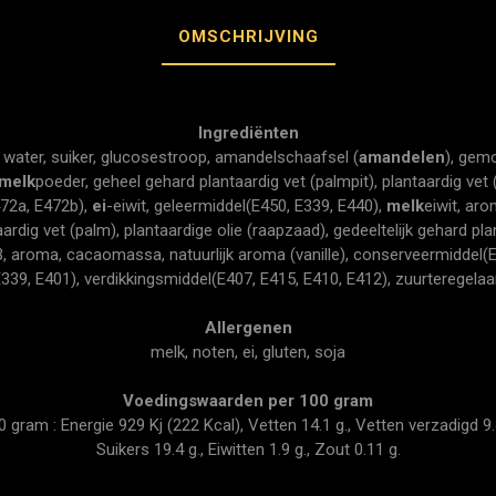
OMSCHRIJVING
Ingrediënten
, water, suiker, glucosestroop, amandelschaafsel (
amandelen
), gem
melk
poeder, geheel gehard plantaardig vet (palmpit), plantaardig vet 
72a, E472b),
ei
-eiwit, geleermiddel(E450, E339, E440),
melk
eiwit, ar
rdig vet (palm), plantaardige olie (raapzaad), gedeeltelijk gehard pla
3, aroma, cacaomassa, natuurlijk aroma (vanille), conserveermiddel(E
E339, E401), verdikkingsmiddel(E407, E415, E410, E412), zuurteregela
Allergenen
melk, noten, ei, gluten, soja
Voedingswaarden per 100 gram
ram : Energie 929 Kj (222 Kcal), Vetten 14.1 g., Vetten verzadigd 9.4
Suikers 19.4 g., Eiwitten 1.9 g., Zout 0.11 g.