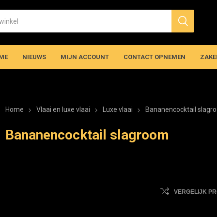
ME
NIEUWS
MIJN ACCOUNT
CONTACT OPNEMEN
ZAKE
Home
Vlaai en luxe vlaai
Luxe vlaai
Bananencocktail slagr
Bananencocktail slagroom
VERGELIJK P