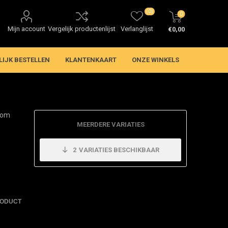
(0)
0
Mijn account
Vergelijk productenlijst
Verlanglijst
€0,00
LIJK BESTELLEN
KLANTENKAART
ONZE WINKELS
oom
MEERDERE VARIATIES
2
VARIATIES BESCHIKBAAR
RODUCT