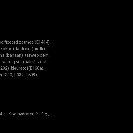
odificeerd zetmeel(E1414),
(kokos), lactose (
melk
),
oma (banaan),
tarwe
bloem,
ntaardig vet (palm), zout,
202), kleurstof(E160a),
ar(E330, E332, E509)
 g., Koolhydraten 21.9 g.,