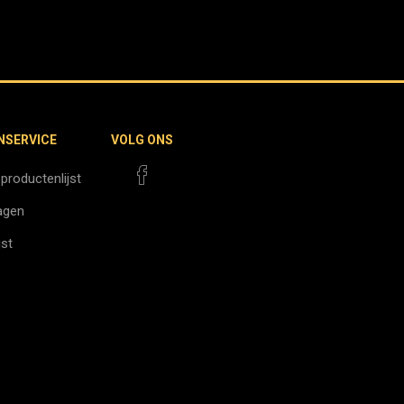
NSERVICE
VOLG ONS
 productenlijst
agen
jst