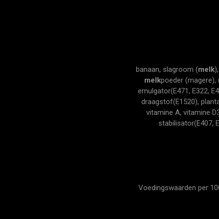
banaan, slagroom (
melk
)
melk
poeder (magere),
emulgator(E471, E322, E4
draagstof(E1520), plantaa
vitamine A, vitamine D
stabilisator(E407, 
Voedingswaarden per 100 g