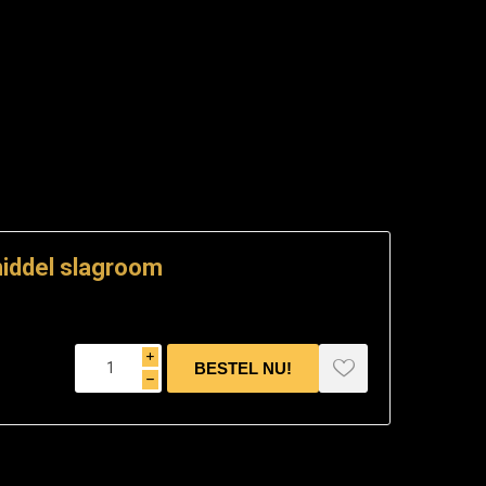
iddel slagroom
i
h