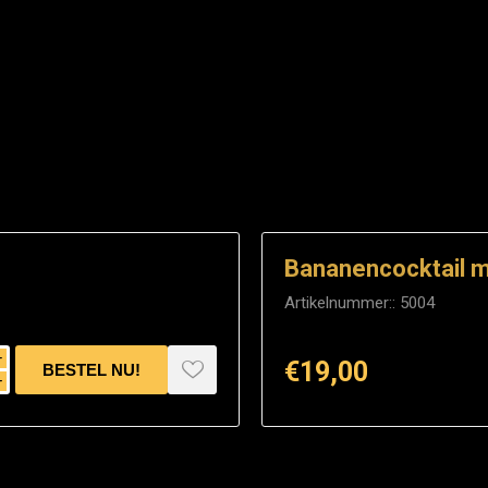
Bananencocktail m
Artikelnummer::
5004
i
€19,00
h