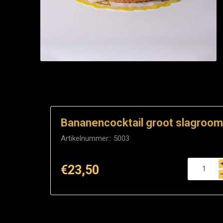
Bananencocktail groot slagroom
Artikelnummer::
5003
€23,50