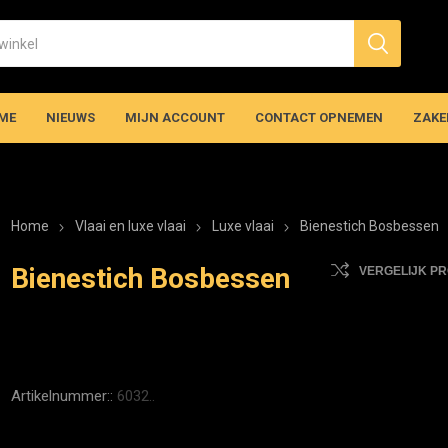
ME
NIEUWS
MIJN ACCOUNT
CONTACT OPNEMEN
ZAKE
Home
Vlaai en luxe vlaai
Luxe vlaai
Bienestich Bosbessen
Bienestich Bosbessen
VERGELIJK P
Artikelnummer::
6032..