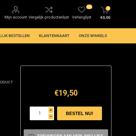
(0)
0
Mijn account
Vergelijk productenlijst
Verlanglijst
€0,00
LIJK BESTELLEN
KLANTENKAART
ONZE WINKELS
RODUCT
€19,50
i
h