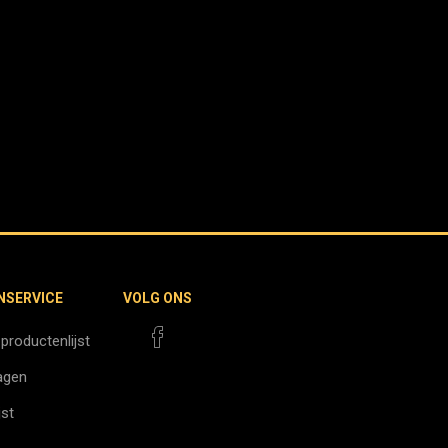
NSERVICE
VOLG ONS
 productenlijst
agen
jst