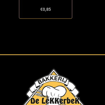
€0,85