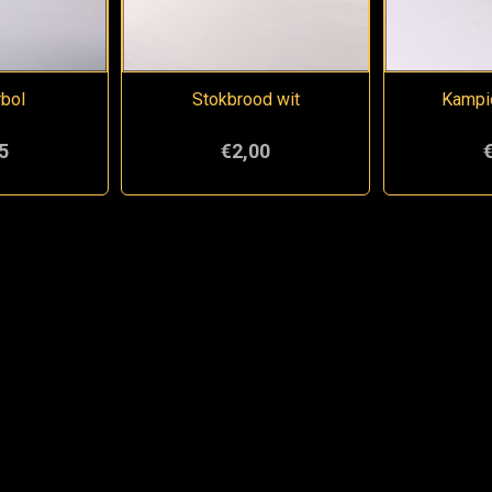
rbol
Stokbrood wit
Kampio
5
€2,00