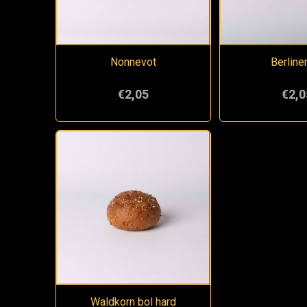
Nonnevot
Berline
€2,05
€2,0
Waldkorn bol hard