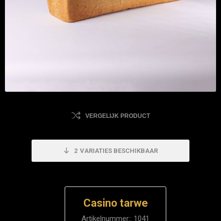
VERGELIJK PRODUCT
2
VARIATIES BESCHIKBAAR
Casino tarwe
Artikelnummer::
1041