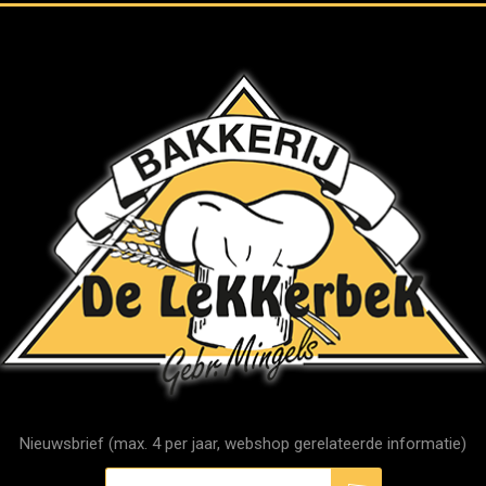
Nieuwsbrief (max. 4 per jaar, webshop gerelateerde informatie)