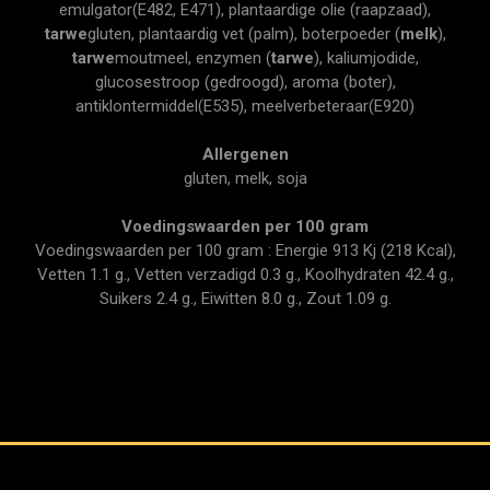
emulgator(E482, E471), plantaardige olie (raapzaad),
tarwe
gluten, plantaardig vet (palm), boterpoeder (
melk
),
tarwe
moutmeel, enzymen (
tarwe
), kaliumjodide,
glucosestroop (gedroogd), aroma (boter),
antiklontermiddel(E535), meelverbeteraar(E920)
Allergenen
gluten, melk, soja
Voedingswaarden per 100 gram
Voedingswaarden per 100 gram : Energie 913 Kj (218 Kcal),
Vetten 1.1 g., Vetten verzadigd 0.3 g., Koolhydraten 42.4 g.,
Suikers 2.4 g., Eiwitten 8.0 g., Zout 1.09 g.