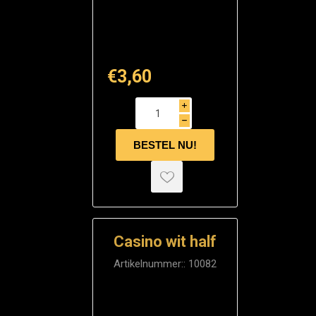
€3,60
i
h
Casino wit half
Artikelnummer::
10082