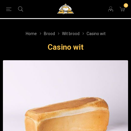
0
Home
Brood
Wit brood
Casino wit
Casino wit