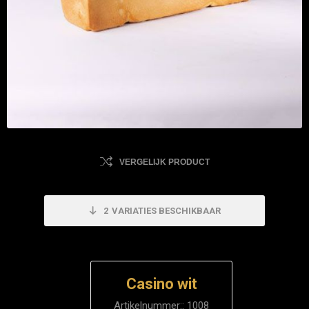
VERGELIJK PRODUCT
2
VARIATIES BESCHIKBAAR
Casino wit
Artikelnummer::
1008