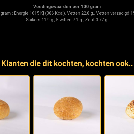
Voedingswaarden per 100 gram
am : Energie 1615 Kj (386 Kcal), Vetten 22.8 g., Vetten verzadigd 15.
Suikers 11.9 g., Eiwitten 7.1 g., Zout 0.77 g.
Klanten die dit kochten, kochten ook..