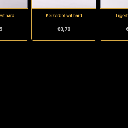
it hard
Keizerbol wit hard
Tijger
5
€0,70