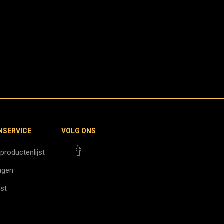
NSERVICE
VOLG ONS
 productenlijst
agen
jst