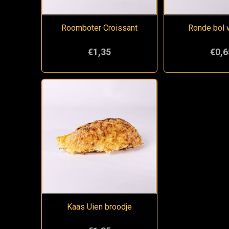
Roomboter Croissant
Ronde bol w
€1,35
€0,6
Kaas Uien broodje