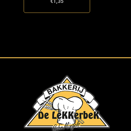
€1,35