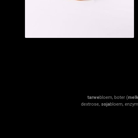
tarwe
bloem, boter (
mel
dextrose,
soja
bloem, enzyme