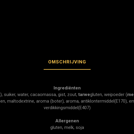
OMSCHRIJVING
Ingrediënten
k
), suiker, water, cacaomassa, gist, zout,
tarwe
gluten, weipoeder (
me
n, maltodextrine, aroma (boter), aroma, antiklontermiddel(E170), e
verdikkingsmiddel(E407)
Allergenen
gluten, melk, soja