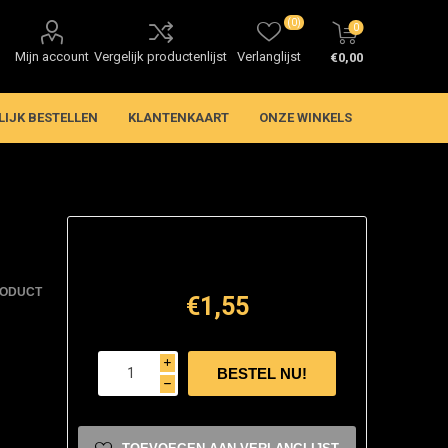
(0)
0
Mijn account
Vergelijk productenlijst
Verlanglijst
€0,00
LIJK BESTELLEN
KLANTENKAART
ONZE WINKELS
RODUCT
€1,55
i
h