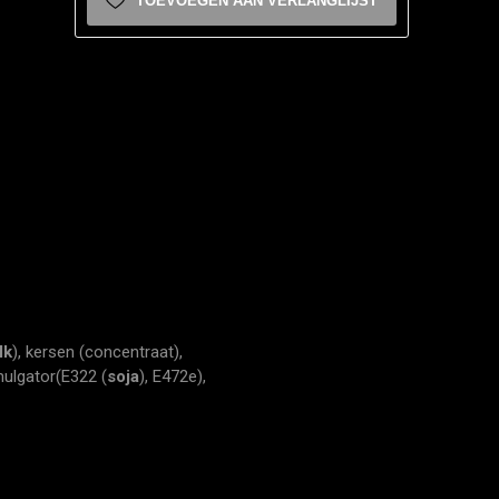
TOEVOEGEN AAN VERLANGLIJST
lk
), kersen (concentraat),
mulgator(E322 (
soja
), E472e),