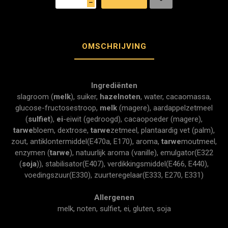
h
OMSCHRIJVING
Ingrediënten
slagroom (
melk
), suiker,
hazelnoten
, water, cacaomassa,
glucose-fructosestroop,
melk
(magere), aardappelzetmeel
(
sulfiet
),
ei
-eiwit (gedroogd), cacaopoeder (magere),
tarwe
bloem, dextrose,
tarwe
zetmeel, plantaardig vet (palm),
zout, antiklontermiddel(E470a, E170), aroma,
tarwe
moutmeel,
enzymen (
tarwe
), natuurlijk aroma (vanille), emulgator(E322
(
soja
)), stabilisator(E407), verdikkingsmiddel(E466, E440),
voedingszuur(E330), zuurteregelaar(E333, E270, E331)
Allergenen
melk, noten, sulfiet, ei, gluten, soja