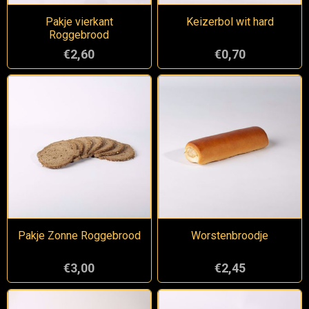
Pakje vierkant
Keizerbol wit hard
Roggebrood
€2,60
€0,70
Pakje Zonne Roggebrood
Worstenbroodje
€3,00
€2,45