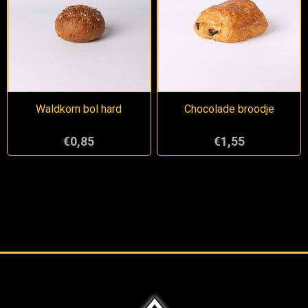
Waldkorn bol hard
Chocolade broodje
€0,85
€1,55