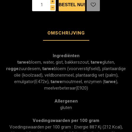
i
h
OMSCHRIJVING
Ingrediënten
tarwe
bloem, water, gist, bakkerszout,
tarwe
gluten,
rogge
zuurdesem,
tarwe
bloem (voorverstijfseld), plantaardige
olie (koolzaad), veldbonenmeel, plantaardig vet (palm),
emulgator(E472e),
tarwe
moutmeel, enzymen (
tarwe
),
meelverbeteraar(E920)
Allergenen
gluten
Voedingswaarden per 100 gram
Voedingswaarden per 100 gram : Energie 887 Kj (212 Kcal),