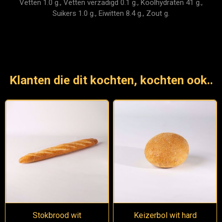
Vetten 1.0 g., Vetten verzadigd 0.1 g., Koolhydraten 41 g.,
Suikers 1.0 g., Eiwitten 8.4 g., Zout g.
Klanten die dit kochten, kochten ook..
Stokbrood wit
Keizerbol wit hard