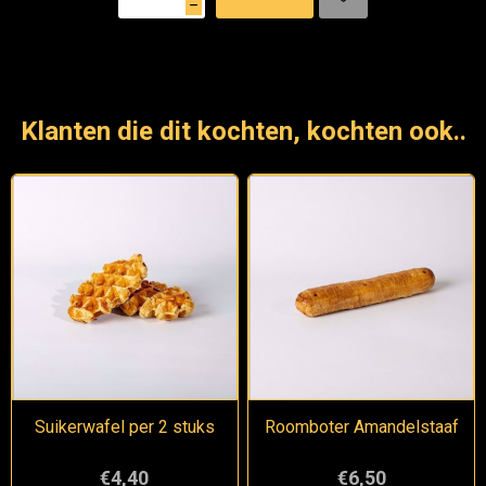
h
Klanten die dit kochten, kochten ook..
Suikerwafel per 2 stuks
Roomboter Amandelstaaf
€4,40
€6,50