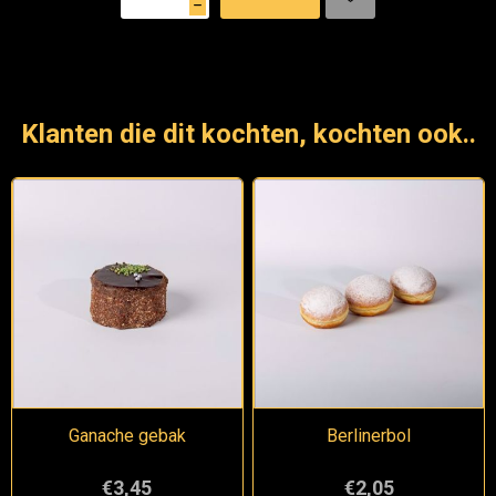
h
Klanten die dit kochten, kochten ook..
Ganache gebak
Berlinerbol
€3,45
€2,05