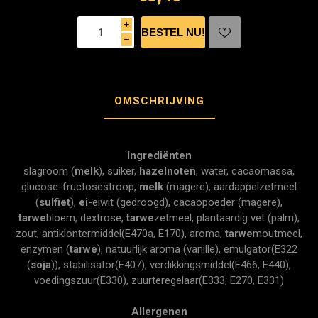
i
h
OMSCHRIJVING
Ingrediënten
slagroom (
melk
), suiker,
hazelnoten
, water, cacaomassa,
glucose-fructosestroop,
melk
(magere), aardappelzetmeel
(
sulfiet
),
ei
-eiwit (gedroogd), cacaopoeder (magere),
tarwe
bloem, dextrose,
tarwe
zetmeel, plantaardig vet (palm),
zout, antiklontermiddel(E470a, E170), aroma,
tarwe
moutmeel,
enzymen (
tarwe
), natuurlijk aroma (vanille), emulgator(E322
(
soja
)), stabilisator(E407), verdikkingsmiddel(E466, E440),
voedingszuur(E330), zuurteregelaar(E333, E270, E331)
Allergenen