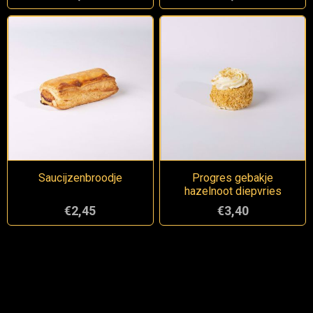
Saucijzenbroodje
Progres gebakje
hazelnoot diepvries
€2,45
€3,40