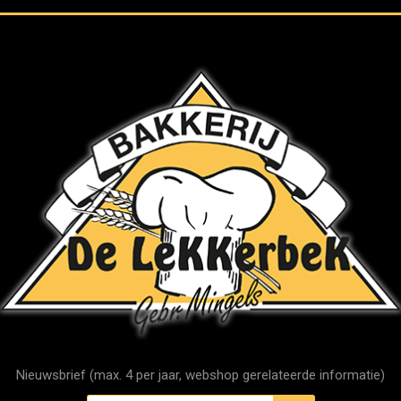
Nieuwsbrief (max. 4 per jaar, webshop gerelateerde informatie)