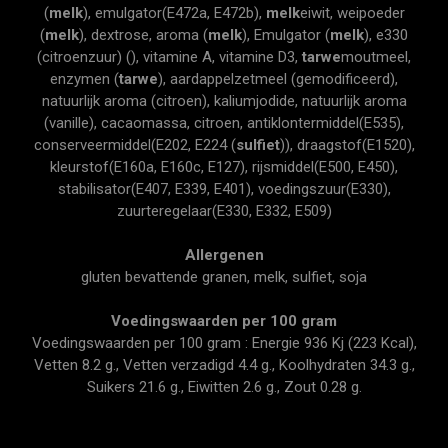
(
melk
), emulgator(E472a, E472b),
melk
eiwit, weipoeder
(
melk
), dextrose, aroma (
melk
), Emulgator (
melk
), e330
(citroenzuur) (), vitamine A, vitamine D3,
tarwe
moutmeel,
enzymen (
tarwe
), aardappelzetmeel (gemodificeerd),
natuurlijk aroma (citroen), kaliumjodide, natuurlijk aroma
(vanille), cacaomassa, citroen, antiklontermiddel(E535),
conserveermiddel(E202, E224 (
sulfiet
)), draagstof(E1520),
kleurstof(E160a, E160c, E127), rijsmiddel(E500, E450),
stabilisator(E407, E339, E401), voedingszuur(E330),
zuurteregelaar(E330, E332, E509)
Allergenen
gluten bevattende granen, melk, sulfiet, soja
Voedingswaarden per 100 gram
Voedingswaarden per 100 gram : Energie 936 Kj (223 Kcal),
Vetten 8.2 g., Vetten verzadigd 4.4 g., Koolhydraten 34.3 g.,
Suikers 21.6 g., Eiwitten 2.6 g., Zout 0.28 g.