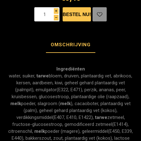
i
h
OMSCHRIJVING
Ingrediënten
water, suiker,
tarwe
bloem, druiven, plantaardig vet, abrikoos,
kersen, aardbeien, kiwi, geheel gehard plantaardig vet
(palmpit), emulgator(E322, E471), perzik, ananas, peer,
kruisbessen, glucosestroop, plantaardige olie (raapzaad),
melk
poeder, slagroom (
melk
), cacaoboter, plantaardig vet
(palm), geheel gehard plantaardig vet (kokos),
verdikkingsmiddel(E407, E410, E1422),
tarwe
zetmeel,
fructose-glucosestroop, gemodificeerd zetmeel(E1414),
citroenschil,
melk
poeder (magere), geleermiddel(E450, E339,
E440), bakkerszout, zout, plantaardig vet (kokos), lactose