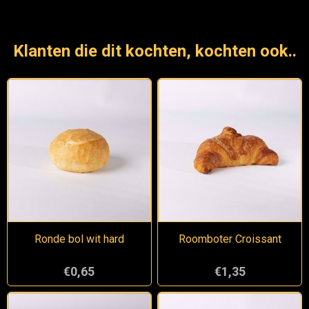
Klanten die dit kochten, kochten ook..
Ronde bol wit hard
Roomboter Croissant
€0,65
€1,35