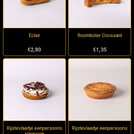
Eclair
Roomboter Croissant
€2,80
€1,35
Rijstevlaaitje eenpersoons
Rijstevlaaitje eenpersoons
slagroom