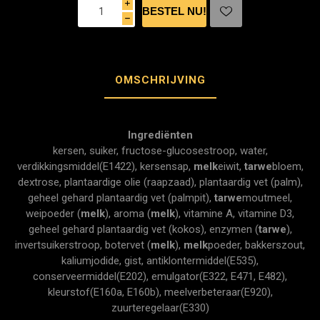
i
h
OMSCHRIJVING
Ingrediënten
kersen, suiker, fructose-glucosestroop, water,
verdikkingsmiddel(E1422), kersensap,
melk
eiwit,
tarwe
bloem,
dextrose, plantaardige olie (raapzaad), plantaardig vet (palm),
geheel gehard plantaardig vet (palmpit),
tarwe
moutmeel,
weipoeder (
melk
), aroma (
melk
), vitamine A, vitamine D3,
geheel gehard plantaardig vet (kokos), enzymen (
tarwe
),
invertsuikerstroop, botervet (
melk
),
melk
poeder, bakkerszout,
kaliumjodide, gist, antiklontermiddel(E535),
conserveermiddel(E202), emulgator(E322, E471, E482),
kleurstof(E160a, E160b), meelverbeteraar(E920),
zuurteregelaar(E330)