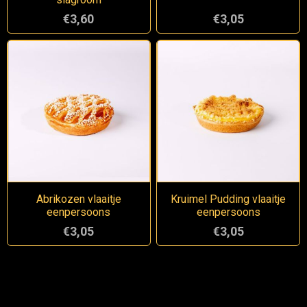
€3,60
€3,05
Abrikozen vlaaitje
Kruimel Pudding vlaaitje
eenpersoons
eenpersoons
€3,05
€3,05