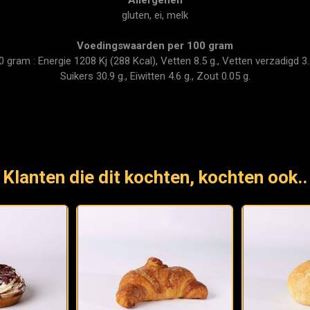
gluten, ei, melk
Voedingswaarden per 100 gram
ram : Energie 1208 Kj (288 Kcal), Vetten 8.5 g., Vetten verzadigd 3.2
Suikers 30.9 g., Eiwitten 4.6 g., Zout 0.05 g.
Klanten die dit kochten, kochten ook..