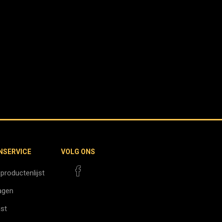
NSERVICE
VOLG ONS
 productenlijst
agen
jst