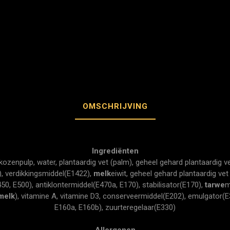
OMSCHRIJVING
Ingrediënten
ikozenpulp, water, plantaardig vet (palm), geheel gehard plantaardig v
), verdikkingsmiddel(E1422),
melk
eiwit, geheel gehard plantaardig vet
450, E500), antiklontermiddel(E470a, E170), stabilisator(E170),
tarwe
m
melk
), vitamine A, vitamine D3, conserveermiddel(E202), emulgator(E
E160a, E160b), zuurteregelaar(E330)
Allergenen