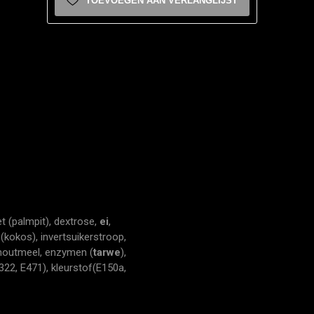
TOEVOEGEN AAN VERLANGLIJST
et (palmpit), dextrose,
ei
,
 (kokos), invertsuikerstroop,
outmeel, enzymen (
tarwe
),
322, E471), kleurstof(E150a,