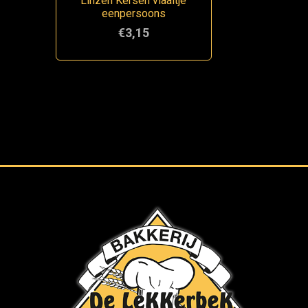
Linzen Kersen vlaaitje
eenpersoons
€3,15