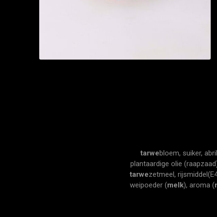
tarwe
bloem, suiker, abr
plantaardige olie (raapzaad
tarwe
zetmeel, rijsmiddel(E
weipoeder (
melk
), aroma (