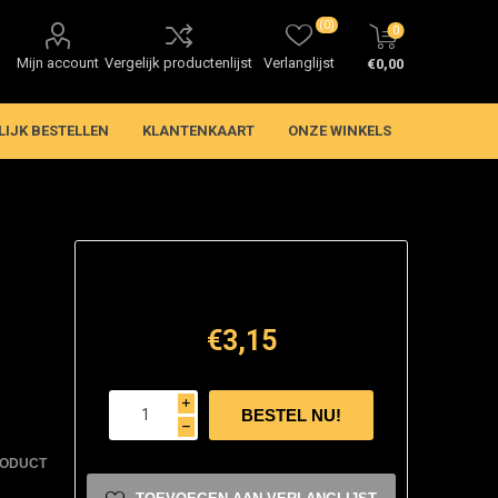
(0)
0
Mijn account
Vergelijk productenlijst
Verlanglijst
€0,00
LIJK BESTELLEN
KLANTENKAART
ONZE WINKELS
€3,15
i
h
RODUCT