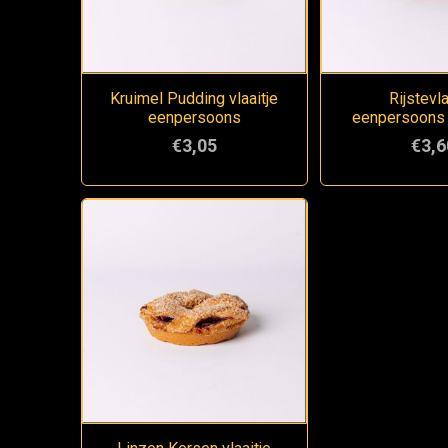
Kruimel Pudding vlaaitje
Rijstevla
eenpersoons
eenpersoons
€3,05
€3,6