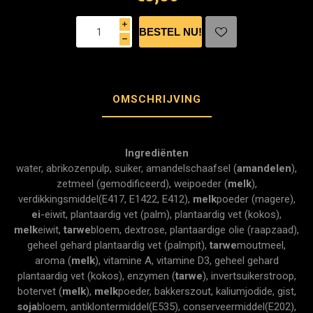
i
h
OMSCHRIJVING
Ingrediënten
water, abrikozenpulp, suiker, amandelschaafsel (
amandelen
),
zetmeel (gemodificeerd), weipoeder (
melk
),
verdikkingsmiddel(E417, E1422, E412),
melk
poeder (magere),
ei
-eiwit, plantaardig vet (palm), plantaardig vet (kokos),
melk
eiwit,
tarwe
bloem, dextrose, plantaardige olie (raapzaad),
geheel gehard plantaardig vet (palmpit),
tarwe
moutmeel,
aroma (
melk
), vitamine A, vitamine D3, geheel gehard
plantaardig vet (kokos), enzymen (
tarwe
), invertsuikerstroop,
botervet (
melk
),
melk
poeder, bakkerszout, kaliumjodide, gist,
soja
bloem, antiklontermiddel(E535), conserveermiddel(E202),