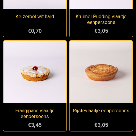
Keizerbol wit hard
Kruimel Pudding vlaaitje
eenpersoons
€0,70
€3,05
Frangipane vlaaitje
Rijstevlaaitje eenpersoons
eenpersoons
€3,45
€3,05