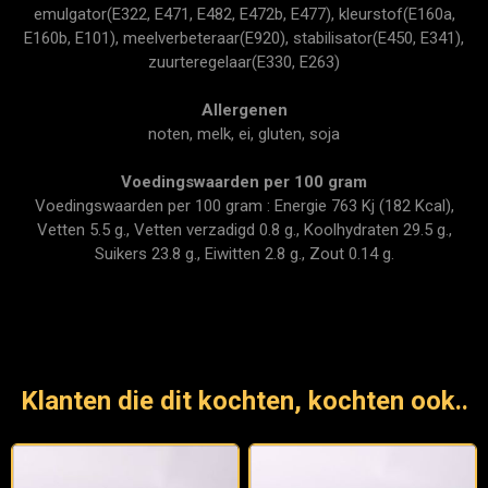
emulgator(E322, E471, E482, E472b, E477), kleurstof(E160a,
E160b, E101), meelverbeteraar(E920), stabilisator(E450, E341),
zuurteregelaar(E330, E263)
Allergenen
noten, melk, ei, gluten, soja
Voedingswaarden per 100 gram
Voedingswaarden per 100 gram : Energie 763 Kj (182 Kcal),
Vetten 5.5 g., Vetten verzadigd 0.8 g., Koolhydraten 29.5 g.,
Suikers 23.8 g., Eiwitten 2.8 g., Zout 0.14 g.
Klanten die dit kochten, kochten ook..