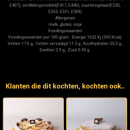
E407), verdikkingsmiddel(E417, E440), zuurteregelaar(E330,
E263, E331, E509)
Allergenen
melk, gluten, soja
Voedingswaarden
Voedingswaarden per 100 gram : Energie 1652 Kj (395 Kcal),
Vetten 17.6 g., Vetten verzadigd 11.5 g., Koolhydraten 55.5 g.,
Eiwitten 2.9 g., Zout 0.59 g.
Klanten die dit kochten, kochten ook..