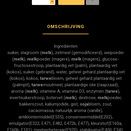
h
OMSCHRIJVING
Ingrediënten
suiker, slagroom (
melk
), zetmeel (gemodificeerd), weipoeder
(
melk
),
melk
poeder (magere),
melk
(magere), glucose-
fructosestroop, plantaardig vet (palm), plantaardig vet
(kokos), suiker (gebrand), water, geheel gehard plantaardig vet
(kokos), kokos,
tarwe
bloem, geheel gehard plantaardig vet
(palmpit),
tarwe
moutmeel, plantaardige olie (raapzaad),
aroma (
melk
), vitamine A, vitamine D3, enzymen (
tarwe
),
invertsuikerstroop, botervet (
melk
), dextrose,
melk
poeder,
bakkerszout, kaliumjodide, gist,
soja
bloem, zout,
cacaomassa, natuurlijk aroma (vanille),
antiklontermiddel(E535), conserveermiddel(E202),
emulgator(E322, E471, E482, E472b, E477), kleurstof(E160a,
E160b, E101), meelverbeteraar(E920), stabilisator(E450, E341,