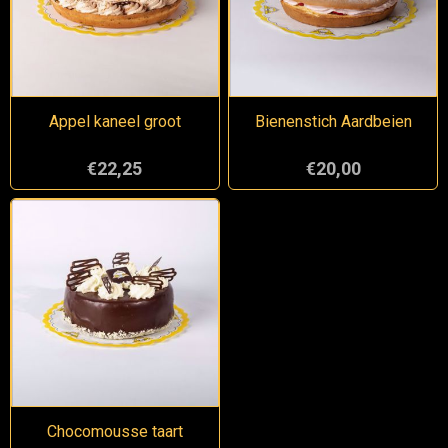
Appel kaneel groot
Bienenstich Aardbeien
€22,25
€20,00
Chocomousse taart