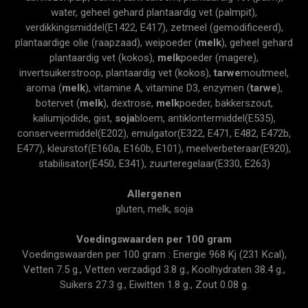
water, geheel gehard plantaardig vet (palmpit),
verdikkingsmiddel(E1422, E417), zetmeel (gemodificeerd),
plantaardige olie (raapzaad), weipoeder (
melk
), geheel gehard
plantaardig vet (kokos),
melk
poeder (magere),
invertsuikerstroop, plantaardig vet (kokos),
tarwe
moutmeel,
aroma (
melk
), vitamine A, vitamine D3, enzymen (
tarwe
),
botervet (
melk
), dextrose,
melk
poeder, bakkerszout,
kaliumjodide, gist,
soja
bloem, antiklontermiddel(E535),
conserveermiddel(E202), emulgator(E322, E471, E482, E472b,
E477), kleurstof(E160a, E160b, E101), meelverbeteraar(E920),
stabilisator(E450, E341), zuurteregelaar(E330, E263)
Allergenen
gluten, melk, soja
Voedingswaarden per 100 gram
Voedingswaarden per 100 gram : Energie 968 Kj (231 Kcal),
Vetten 7.5 g., Vetten verzadigd 3.8 g., Koolhydraten 38.4 g.,
Suikers 27.3 g., Eiwitten 1.8 g., Zout 0.08 g.