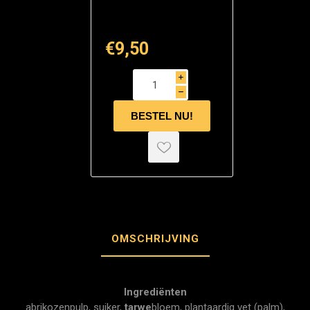
€9,50
i
h
OMSCHRIJVING
Ingrediënten
abrikozenpulp, suiker,
tarwe
bloem, plantaardig vet (palm),