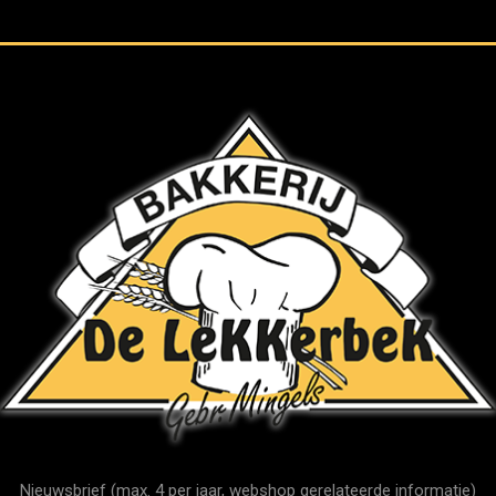
Nieuwsbrief (max. 4 per jaar, webshop gerelateerde informatie)