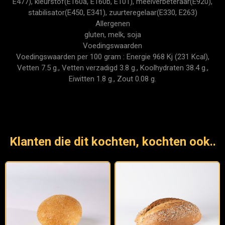
E477), kleurstof(E160a, E160b, E101), meelverbeteraar(E920),
stabilisator(E450, E341), zuurteregelaar(E330, E263)
Allergenen
gluten, melk, soja
Voedingswaarden
Voedingswaarden per 100 gram : Energie 968 Kj (231 Kcal),
Vetten 7.5 g., Vetten verzadigd 3.8 g., Koolhydraten 38.4 g.,
Eiwitten 1.8 g., Zout 0.08 g.
Klanten die dit kochten, kochten ook..