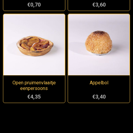
€0,70
€3,60
Open pruimenvlaaitje
Appelbol
eenpersoons
€4,35
€3,40