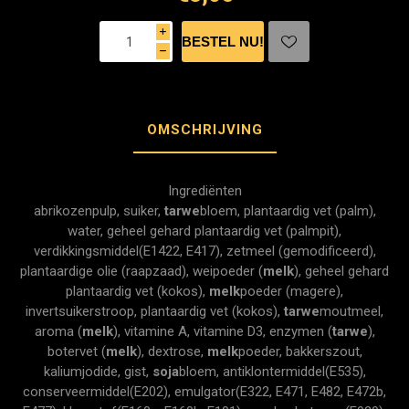
i
h
OMSCHRIJVING
Ingrediënten
abrikozenpulp, suiker,
tarwe
bloem, plantaardig vet (palm),
water, geheel gehard plantaardig vet (palmpit),
verdikkingsmiddel(E1422, E417), zetmeel (gemodificeerd),
plantaardige olie (raapzaad), weipoeder (
melk
), geheel gehard
plantaardig vet (kokos),
melk
poeder (magere),
invertsuikerstroop, plantaardig vet (kokos),
tarwe
moutmeel,
aroma (
melk
), vitamine A, vitamine D3, enzymen (
tarwe
),
botervet (
melk
), dextrose,
melk
poeder, bakkerszout,
kaliumjodide, gist,
soja
bloem, antiklontermiddel(E535),
conserveermiddel(E202), emulgator(E322, E471, E482, E472b,