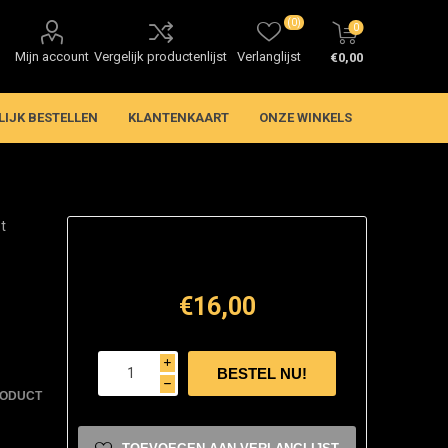
(0)
0
Mijn account
Vergelijk productenlijst
Verlanglijst
€0,00
LIJK BESTELLEN
KLANTENKAART
ONZE WINKELS
t
€16,00
i
h
RODUCT