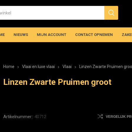
ME
NIEUWS
MIJN ACCOUNT
CONTACT OPNEMEN
ZAKE
Home
Vlaai en luxe vlaai
Vlaai
Linzen Zwarte Pruimen groo
Linzen Zwarte Pruimen groot
Artikelnummer::
40712
VERGELIJK P