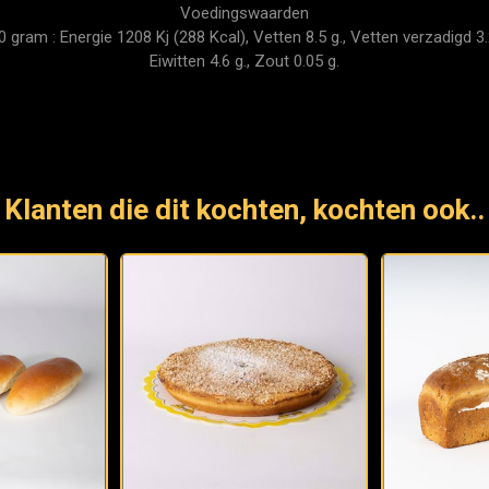
Voedingswaarden
ram : Energie 1208 Kj (288 Kcal), Vetten 8.5 g., Vetten verzadigd 3.2
Eiwitten 4.6 g., Zout 0.05 g.
Klanten die dit kochten, kochten ook..