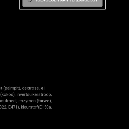
TOEVOEGEN AAN VERLANGLIJST
et (palmpit), dextrose,
ei
,
 (kokos), invertsuikerstroop,
outmeel, enzymen (
tarwe
),
322, E471), kleurstof(E150a,