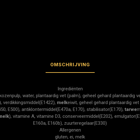
OMSCHRIJVING
Ingrediënten
ikozenpulp, water, plantaardig vet (palm), geheel gehard plantaardig v
), verdikkingsmiddel(E1422),
melk
eiwit, geheel gehard plantaardig vet
450, E500), antiklontermiddel(E470a, E170), stabilisator(E170),
tarwe
m
melk
), vitamine A, vitamine D3, conserveermiddel(E202), emulgator(E
E160a, E160b), zuurteregelaar(E330)
Allergenen
gluten, ei, melk