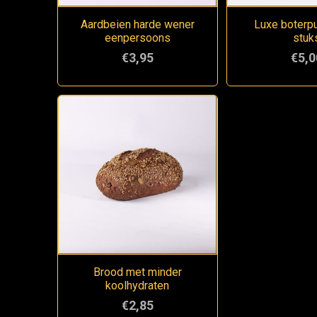
Aardbeien harde wener
Luxe boterpu
eenpersoons
stuk
€3,95
€5,0
Brood met minder
koolhydraten
€2,85