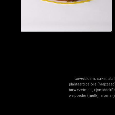
tarwe
bloem, suiker, abr
plantaardige olie (raapzaad
tarwe
zetmeel, rijsmiddel(E
weipoeder (
melk
), aroma (