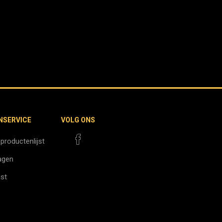
NSERVICE
VOLG ONS
 productenlijst
agen
jst