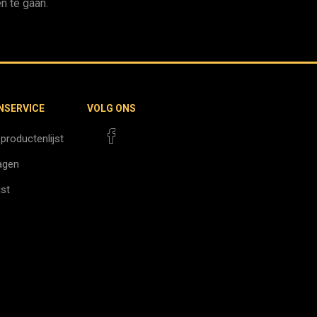
n te gaan.
NSERVICE
VOLG ONS
 productenlijst
agen
jst