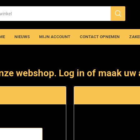
ME
NIEUWS
MIJN ACCOUNT
CONTACT OPNEMEN
ZAKE
nze webshop. Log in of maak uw 
t