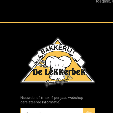
toegang, 
Nieuwsbrief (max. 4 per jaar, webshop
gerelateerde informatie)