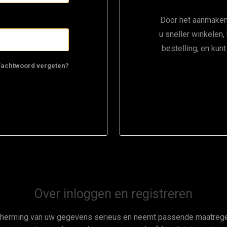
Door het aanmaken
u sneller winkelen,
bestelling, en kun
achtwoord vergeten?
Over inloggen en registreren
cherming van uw gegevens serieus en neemt passende maatregel