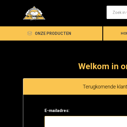
ONZE PRODUCTEN
HO
Welkom in o
Terugkomende klan
E-mailadres: