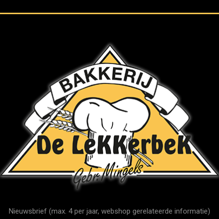
Nieuwsbrief (max. 4 per jaar, webshop gerelateerde informatie)