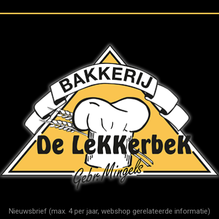
Nieuwsbrief (max. 4 per jaar, webshop gerelateerde informatie)