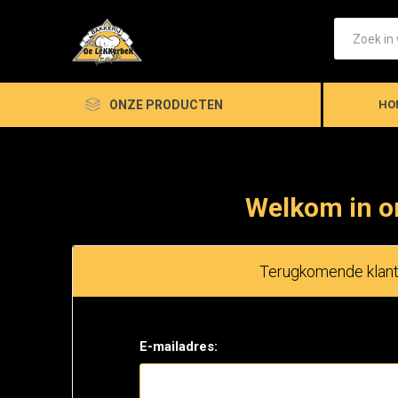
ONZE PRODUCTEN
HO
Welkom in o
Terugkomende klan
E-mailadres: