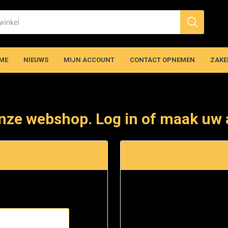
ME
NIEUWS
MIJN ACCOUNT
CONTACT OPNEMEN
ZAKE
nze webshop. Log in of maak uw 
t