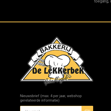
toegang, 
Nieuwsbrief (max. 4 per jaar, webshop
gerelateerde informatie)