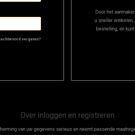
Door het aanmaken
u sneller winkelen,
bestelling, en kun
achtwoord vergeten?
Over inloggen en registreren
cherming van uw gegevens serieus en neemt passende maatregel