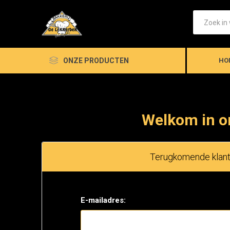
ONZE PRODUCTEN
HO
Welkom in o
Terugkomende klan
E-mailadres: