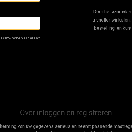
Door het aanmaken
u sneller winkelen,
bestelling, en kun
achtwoord vergeten?
Over inloggen en registreren
cherming van uw gegevens serieus en neemt passende maatregel