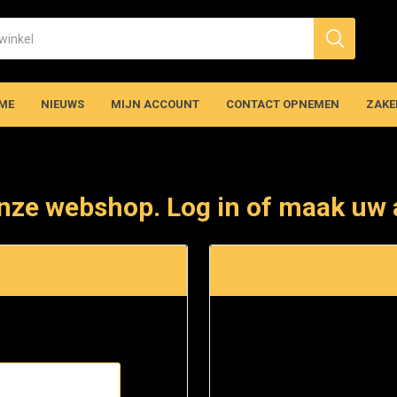
ME
NIEUWS
MIJN ACCOUNT
CONTACT OPNEMEN
ZAKE
nze webshop. Log in of maak uw 
t