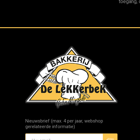
toegang, 
Nieuwsbrief (max. 4 per jaar, webshop
gerelateerde informatie)