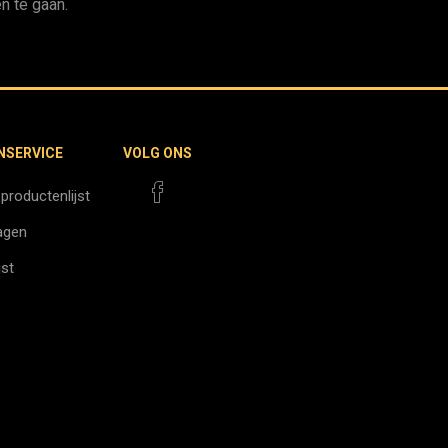
n te gaan.
NSERVICE
VOLG ONS
 productenlijst
agen
jst