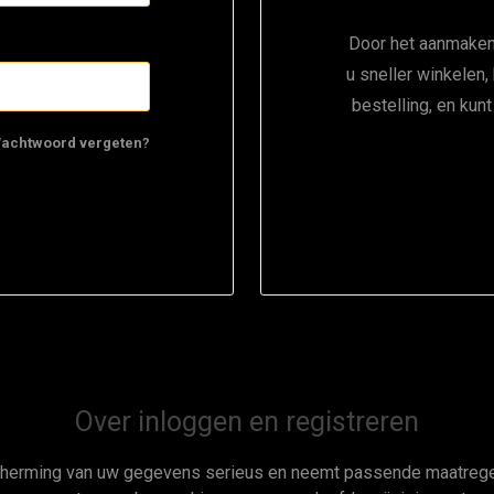
Door het aanmaken
u sneller winkelen,
bestelling, en kun
achtwoord vergeten?
Over inloggen en registreren
cherming van uw gegevens serieus en neemt passende maatregel