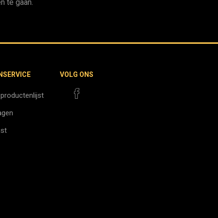
n te gaan.
NSERVICE
VOLG ONS
 productenlijst
agen
jst