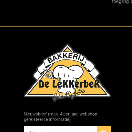
toegang, 
Nieuwsbrief (max. 4 per jaar, webshop
gerelateerde informatie)