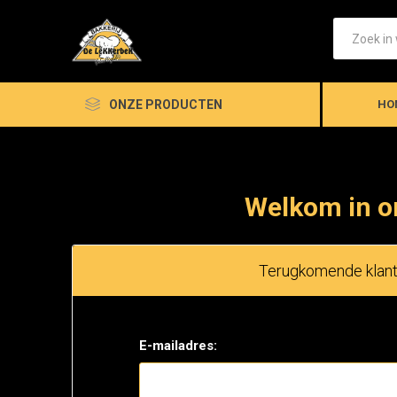
ONZE PRODUCTEN
HO
Welkom in o
Terugkomende klan
E-mailadres: