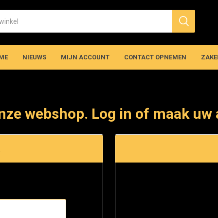
ME
NIEUWS
MIJN ACCOUNT
CONTACT OPNEMEN
ZAKE
nze webshop. Log in of maak uw 
t