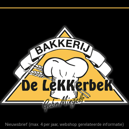
Nieuwsbrief (max. 4 per jaar, webshop gerelateerde informatie)