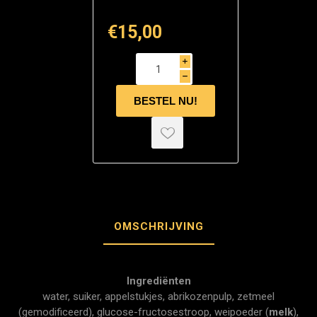
€15,00
i
h
OMSCHRIJVING
Ingrediënten
water, suiker, appelstukjes, abrikozenpulp, zetmeel
(gemodificeerd), glucose-fructosestroop, weipoeder (
melk
),