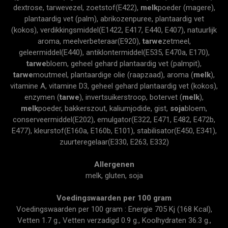
dextrose, tarwevezel, zoetstof(E422),
melk
poeder (magere),
plantaardig vet (palm), abrikozenpuree, plantaardig vet
(kokos), verdikkingsmiddel(E1422, E417, E440, E407), natuurlijk
aroma, meelverbeteraar(E920),
tarwe
zetmeel,
geleermiddel(E440), antiklontermiddel(E535, E470a, E170),
tarwe
bloem, geheel gehard plantaardig vet (palmpit),
tarwe
moutmeel, plantaardige olie (raapzaad), aroma (
melk
),
vitamine A, vitamine D3, geheel gehard plantaardig vet (kokos),
enzymen (
tarwe
), invertsuikerstroop, botervet (
melk
),
melk
poeder, bakkerszout, kaliumjodide, gist,
soja
bloem,
conserveermiddel(E202), emulgator(E322, E471, E482, E472b,
E477), kleurstof(E160a, E160b, E101), stabilisator(E450, E341),
zuurteregelaar(E330, E263, E332)
Allergenen
melk, gluten, soja
Voedingswaarden per 100 gram
Voedingswaarden per 100 gram : Energie 705 Kj (168 Kcal),
Vetten 1.7 g., Vetten verzadigd 0.9 g., Koolhydraten 36.3 g.,