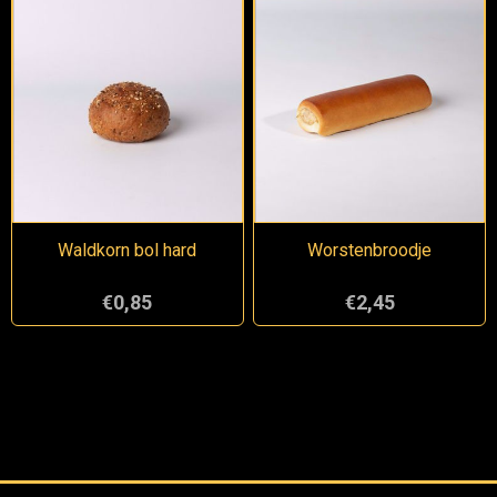
Waldkorn bol hard
Worstenbroodje
€0,85
€2,45