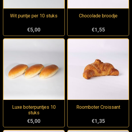
Wit puntje per 10 stuks
Chocolade broodje
€5,00
€1,55
Luxe boterpuntjes 10
Roomboter Croissant
stuks
€5,00
€1,35