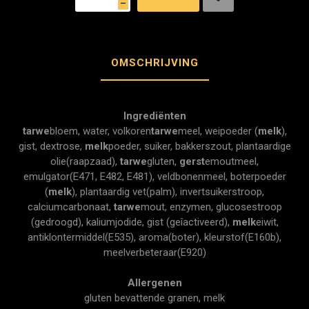
h
OMSCHRIJVING
Ingrediënten
tarwe
bloem, water, volkoren
tarwe
meel, weipoeder (
melk
),
gist, dextrose,
melk
poeder, suiker, bakkerszout, plantaardige
olie(raapzaad),
tarwe
gluten,
gerst
emoutmeel,
emulgator(E471, E482, E481), veldbonenmeel, boterpoeder
(
melk
), plantaardig vet(palm), invertsuikerstroop,
calciumcarbonaat,
tarwe
mout, enzymen, glucosestroop
(gedroogd), kaliumjodide, gist (geîactiveerd),
melk
eiwit,
antiklontermiddel(E535), aroma(boter), kleurstof(E160b),
meelverbeteraar(E920)
Allergenen
gluten bevattende granen, melk