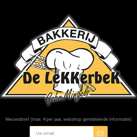
Nieuwsbrief (max. 4 per jaar, webshop gerelateerde informatie)