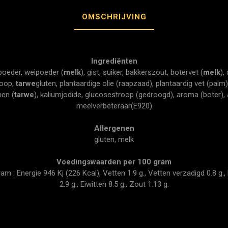
OMSCHRIJVING
Ingrediënten
poeder, weipoeder (
melk
), gist, suiker, bakkerszout, botervet (
melk
),
roop,
tarwe
gluten, plantaardige olie (raapzaad), plantaardig vet (palm
en (
tarwe
), kaliumjodide, glucosestroop (gedroogd), aroma (boter), 
meelverbeteraar(E920)
Allergenen
gluten, melk
Voedingswaarden per 100 gram
 : Energie 946 Kj (226 Kcal), Vetten 1.9 g., Vetten verzadigd 0.8 g., 
2.9 g., Eiwitten 8.5 g., Zout 1.13 g.