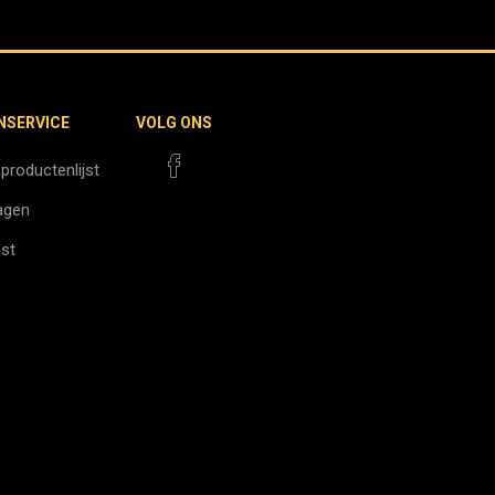
NSERVICE
VOLG ONS
 productenlijst
agen
jst