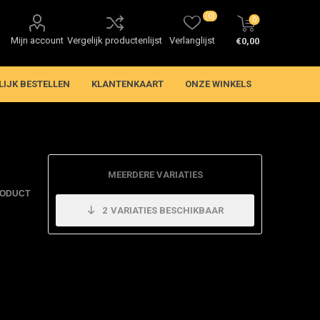
(0)
0
Mijn account
Vergelijk productenlijst
Verlanglijst
€0,00
LIJK BESTELLEN
KLANTENKAART
ONZE WINKELS
MEERDERE VARIATIES
RODUCT
2
VARIATIES BESCHIKBAAR