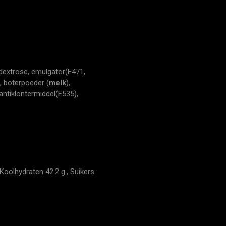
 dextrose, emulgator(E471,
), boterpoeder (
melk
),
antiklontermiddel(E535),
Koolhydraten 42.2 g., Suikers