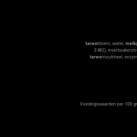
tarwe
bloem, water,
melk
E482), invertsuikerst
tarwe
moutmeel, enzym
Voedingswaarden per 100 gram