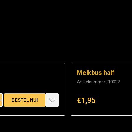
Melkbus half
Artikelnummer::
10022
i
€1,95
h