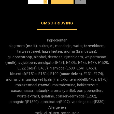
h
OMSCHRIJVING
Ingrediënten
slagroom (
melk
), suiker,
ei
, mandarijn, water,
tarwe
bloem,
tarwezetmeel,
hazelnoten
, aroma (brandewijn),
glucosestroop, alcohol, dextrose, rijstebloem, weipermeaat
(
melk
),
soja
bloem, emulgator(E471, E472b, E475, E477, E1520,
E322 (
soja
), E433), rijsmiddel(E500, E541, E450),
kleurstof(E150c, E150d, E100 (
amandelen
), E131, E174),
aroma, plantaardig vet (palm), antiklontermiddel(E470a, E170),
maiszetmeel (
tarwe
), maltodextrine, bakkerszout,
cacaomassa, natuurlijk aroma (vanille), pompoenpitten,
wortelextract, gelatine, conserveermiddel(E202),
draagstof(E1520), stabilisator(E407), voedingszuur(E330)
Allergenen
melk, ei, gluten, noten, soja