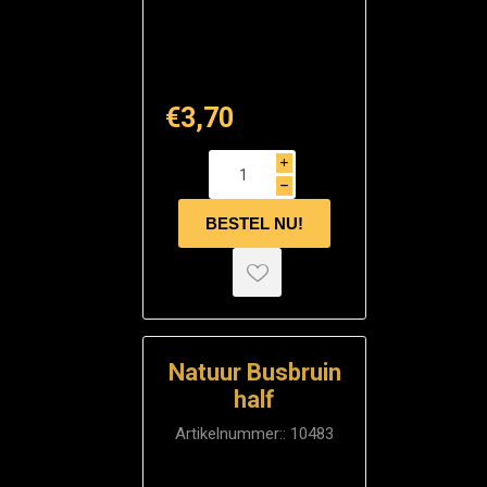
€3,70
i
h
Natuur Busbruin
half
Artikelnummer::
10483