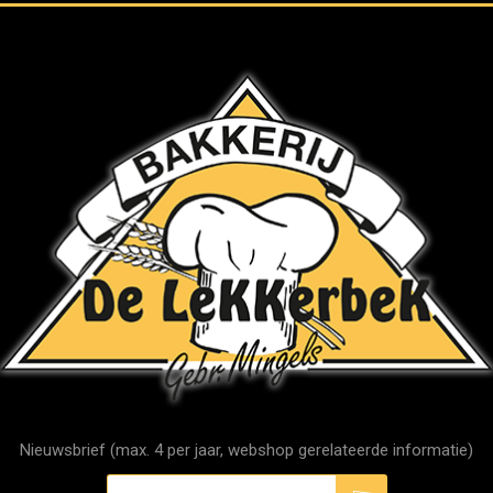
Nieuwsbrief (max. 4 per jaar, webshop gerelateerde informatie)