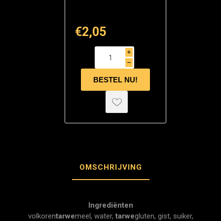
€2,05
i
h
OMSCHRIJVING
Ingrediënten
volkoren
tarwe
meel, water,
tarwe
gluten, gist, suiker,