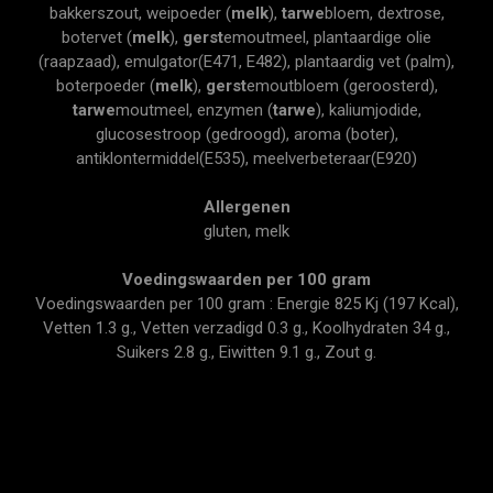
bakkerszout, weipoeder (
melk
),
tarwe
bloem, dextrose,
botervet (
melk
),
gerst
emoutmeel, plantaardige olie
(raapzaad), emulgator(E471, E482), plantaardig vet (palm),
boterpoeder (
melk
),
gerst
emoutbloem (geroosterd),
tarwe
moutmeel, enzymen (
tarwe
), kaliumjodide,
glucosestroop (gedroogd), aroma (boter),
antiklontermiddel(E535), meelverbeteraar(E920)
Allergenen
gluten, melk
Voedingswaarden per 100 gram
Voedingswaarden per 100 gram : Energie 825 Kj (197 Kcal),
Vetten 1.3 g., Vetten verzadigd 0.3 g., Koolhydraten 34 g.,
Suikers 2.8 g., Eiwitten 9.1 g., Zout g.