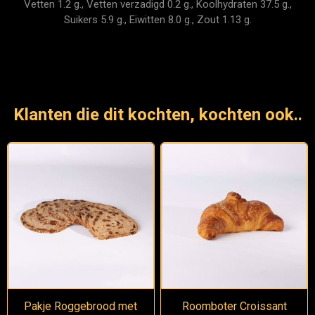
Vetten 1.2 g., Vetten verzadigd 0.2 g., Koolhydraten 37.5 g.,
Suikers 5.9 g., Eiwitten 8.0 g., Zout 1.13 g.
Klanten die dit kochten, kochten ook..
Pakje Roggebrood met
Roomboter Croissant