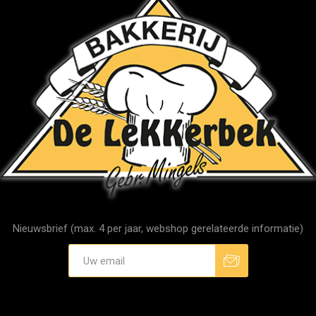
Nieuwsbrief (max. 4 per jaar, webshop gerelateerde informatie)
Aanmelden
Afmelden