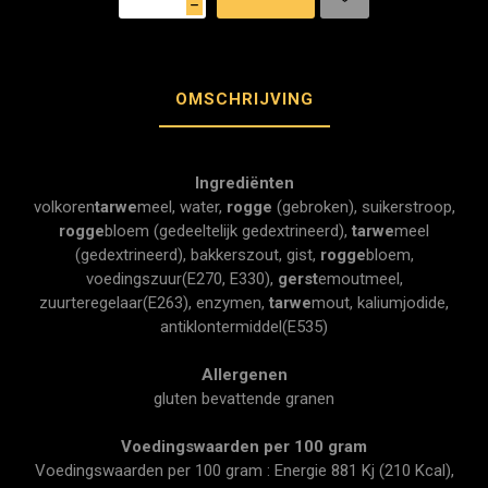
h
OMSCHRIJVING
Ingrediënten
volkoren
tarwe
meel, water,
rogge
(gebroken), suikerstroop,
rogge
bloem (gedeeltelijk gedextrineerd),
tarwe
meel
(gedextrineerd), bakkerszout, gist,
rogge
bloem,
voedingszuur(E270, E330),
gerst
emoutmeel,
zuurteregelaar(E263), enzymen,
tarwe
mout, kaliumjodide,
antiklontermiddel(E535)
Allergenen
gluten bevattende granen
Voedingswaarden per 100 gram
Voedingswaarden per 100 gram : Energie 881 Kj (210 Kcal),