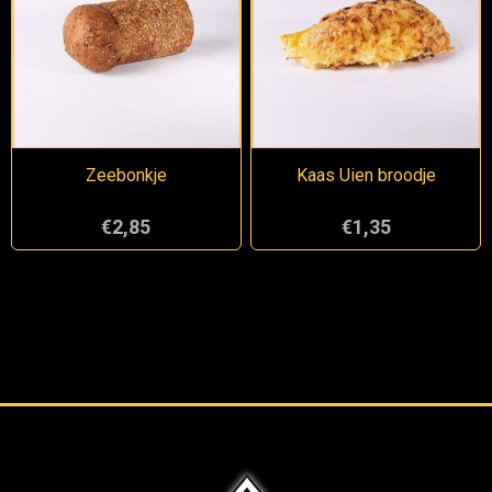
Zeebonkje
Kaas Uien broodje
€2,85
€1,35