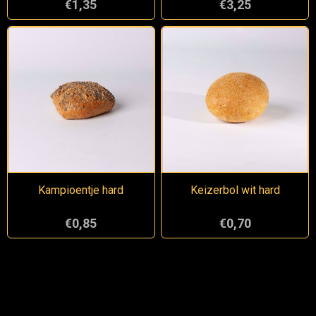
€1,35
€3,25
Kampioentje hard
Keizerbol wit hard
€0,85
€0,70