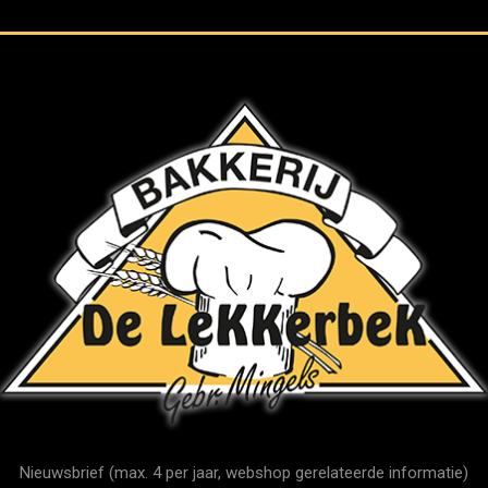
Nieuwsbrief (max. 4 per jaar, webshop gerelateerde informatie)