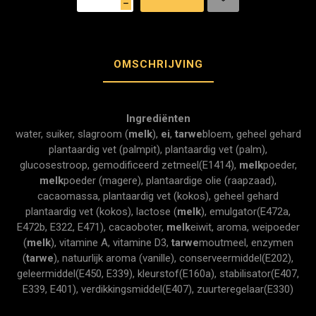
h
OMSCHRIJVING
Ingrediënten
water, suiker, slagroom (
melk
),
ei
,
tarwe
bloem, geheel gehard
plantaardig vet (palmpit), plantaardig vet (palm),
glucosestroop, gemodificeerd zetmeel(E1414),
melk
poeder,
melk
poeder (magere), plantaardige olie (raapzaad),
cacaomassa, plantaardig vet (kokos), geheel gehard
plantaardig vet (kokos), lactose (
melk
), emulgator(E472a,
E472b, E322, E471), cacaoboter,
melk
eiwit, aroma, weipoeder
(
melk
), vitamine A, vitamine D3,
tarwe
moutmeel, enzymen
(
tarwe
), natuurlijk aroma (vanille), conserveermiddel(E202),
geleermiddel(E450, E339), kleurstof(E160a), stabilisator(E407,
E339, E401), verdikkingsmiddel(E407), zuurteregelaar(E330)