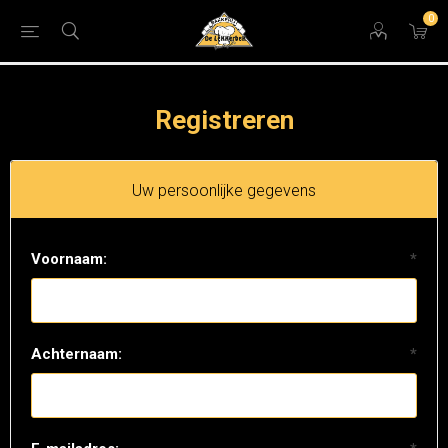
0
Registreren
Uw persoonlijke gegevens
Voornaam:
*
Achternaam:
*