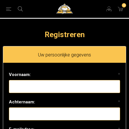
0
Registreren
Uw persoonlijke gegevens
Voornaam:
*
Achternaam:
*