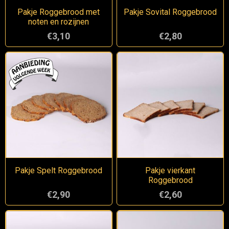
Pakje Roggebrood met
Pakje Sovital Roggebrood
noten en rozijnen
€3,10
€2,80
Pakje Spelt Roggebrood
Pakje vierkant
Roggebrood
€2,90
€2,60