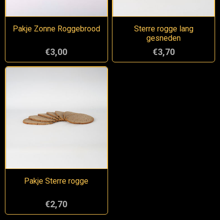
Pakje Zonne Roggebrood
Sterre rogge lang
gesneden
€3,00
€3,70
Pakje Sterre rogge
€2,70