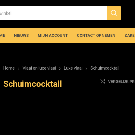
ME
NIEUWS
MIJN ACCOUNT
CONTACT OPNEMEN
ZAKE
Home
Vlaai en luxe vlaai
Luxe vlaai
Schuimcocktail
Schuimcocktail
VERGELIJK P