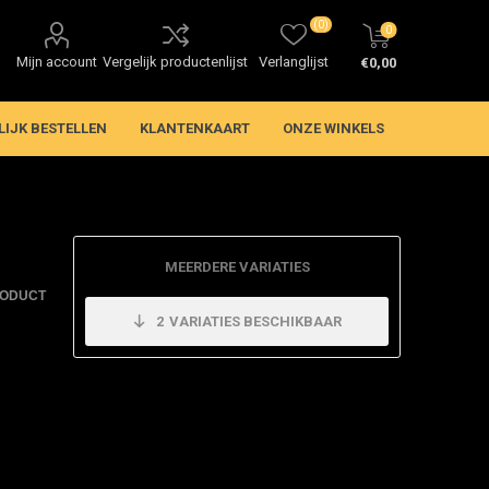
(0)
0
Mijn account
Vergelijk productenlijst
Verlanglijst
€0,00
LIJK BESTELLEN
KLANTENKAART
ONZE WINKELS
MEERDERE VARIATIES
RODUCT
2
VARIATIES BESCHIKBAAR