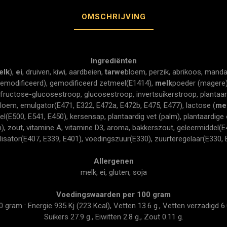
OMSCHRIJVING
Ingrediënten
elk
),
ei
, druiven, kiwi, aardbeien,
tarwe
bloem, perzik, abrikoos, manda
gemodificeerd), gemodificeerd zetmeel(E1414),
melk
poeder (magere
, fructose-glucosestroop, glucosestroop, invertsuikerstroop, plantaardi
loem, emulgator(E471, E322, E472a, E472b, E475, E477), lactose (
me
del(E500, E541, E450), kersensap, plantaardig vet (palm), plantaardige o
), zout, vitamine A, vitamine D3, aroma, bakkerszout, geleermiddel(E
ilisator(E407, E339, E401), voedingszuur(E330), zuurteregelaar(E330, 
Allergenen
melk, ei, gluten, soja
Voedingswaarden per 100 gram
ram : Energie 935 Kj (223 Kcal), Vetten 13.6 g., Vetten verzadigd 6.0
Suikers 27.9 g., Eiwitten 2.8 g., Zout 0.11 g.