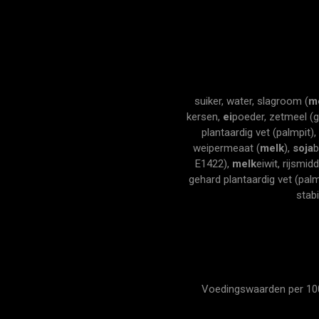
suiker, water, slagroom (
m
kersen,
ei
poeder, zetmeel (
plantaardig vet (palmpit)
weipermeaat (
melk
),
soja
b
E1422),
melk
eiwit, rijsmid
gehard plantaardig vet (palm
stab
Voedingswaarden per 100 g