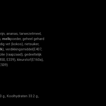
rijn, ananas, tarwezetmeel,
),
melk
poeder, geheel gehard
g vet (kokos), rietsuiker,
lk
), verdikkingsmiddel(E407,
lie (raapzaad), gedeeltelijk
450, E339), kleurstof(E160a),
E509)
 g., Koolhydraten 33.2 g.,