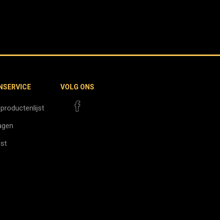
NSERVICE
VOLG ONS
 productenlijst
agen
jst