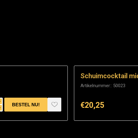
Schuimcocktail mi
Artikelnummer::
50023
i
€20,25
h