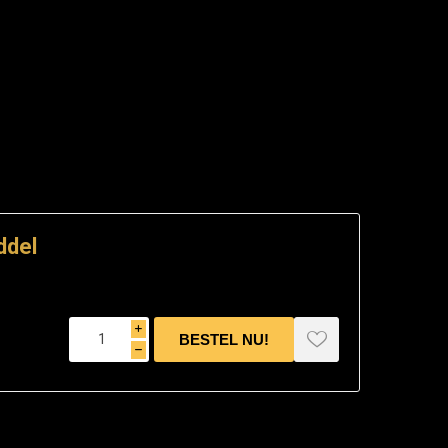
ddel
i
h