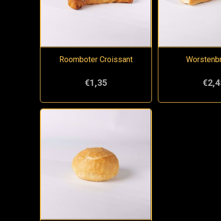
Roomboter Croissant
Worstenb
€1,35
€2,4