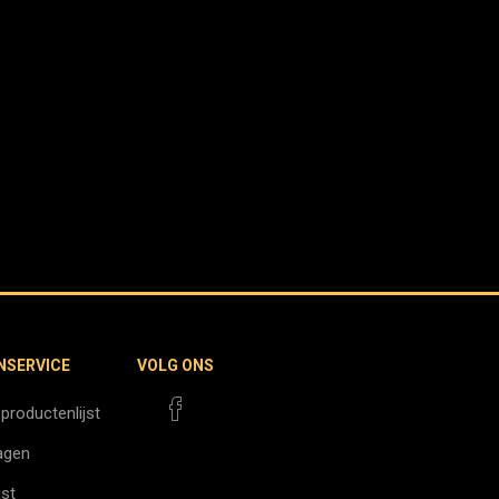
NSERVICE
VOLG ONS
 productenlijst
agen
jst