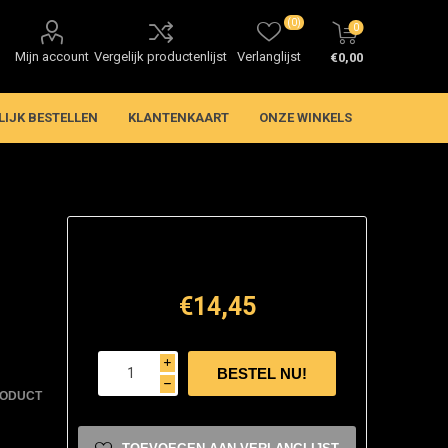
(0)
0
Mijn account
Vergelijk productenlijst
Verlanglijst
€0,00
LIJK BESTELLEN
KLANTENKAART
ONZE WINKELS
€14,45
i
h
RODUCT