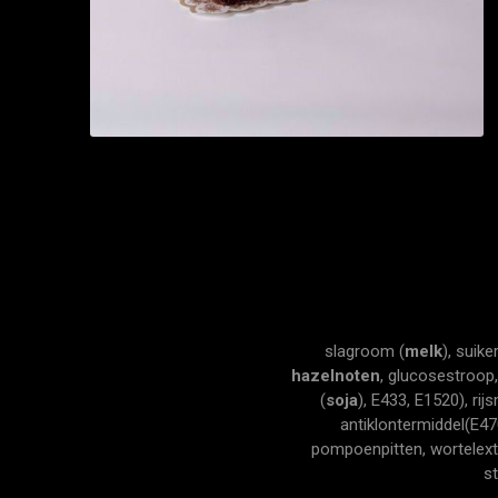
slagroom (
melk
), suike
hazelnoten
, glucosestroop,
(
soja
), E433, E1520), ri
antiklontermiddel(E47
pompoenpitten, wortelextr
s