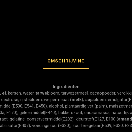
OMSCHRIJVING
Ingrediënten
r,
ei
, kersen, water,
tarwe
bloem, tarwezetmeel, cacaopoeder, verdikki
 dextrose, rijstebloem, weipermeaat (
melk
),
soja
bloem, emulgator(E
jsmiddel(E500, E541, E450), alcohol, plantaardig vet (palm), maiszetmee
0a, E170), geleermiddel(E440), bakkerszout, cacaomassa, natuurlijk a
act, gelatine, conserveermiddel(E202), kleurstof(E127, E100 (
amand
tabilisator(E407), voedingszuur(E330), zuurteregelaar(E509, E330, E33