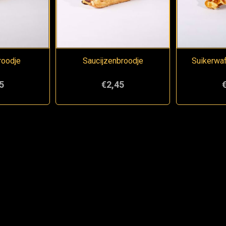
roodje
Saucijzenbroodje
Suikerwaf
5
€2,45