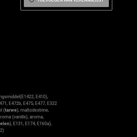
TOEVOEGEN AAN VERLANGLIJST
ngsmiddel(E1422, E410),
471, E472b, E475, E477, E322
l (
tarwe
), maltodextrine,
roma (vanille), aroma,
elen
), E131, E174, E160a),
2)