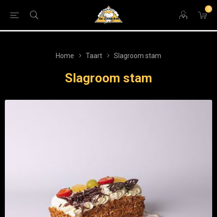
0
Home
Taart
Slagroom stam
Slagroom stam