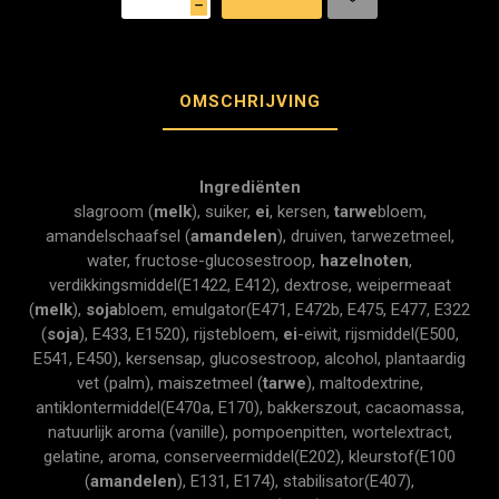
h
OMSCHRIJVING
Ingrediënten
slagroom (
melk
), suiker,
ei
, kersen,
tarwe
bloem,
amandelschaafsel (
amandelen
), druiven, tarwezetmeel,
water, fructose-glucosestroop,
hazelnoten
,
verdikkingsmiddel(E1422, E412), dextrose, weipermeaat
(
melk
),
soja
bloem, emulgator(E471, E472b, E475, E477, E322
(
soja
), E433, E1520), rijstebloem,
ei
-eiwit, rijsmiddel(E500,
E541, E450), kersensap, glucosestroop, alcohol, plantaardig
vet (palm), maiszetmeel (
tarwe
), maltodextrine,
antiklontermiddel(E470a, E170), bakkerszout, cacaomassa,
natuurlijk aroma (vanille), pompoenpitten, wortelextract,
gelatine, aroma, conserveermiddel(E202), kleurstof(E100
(
amandelen
), E131, E174), stabilisator(E407),