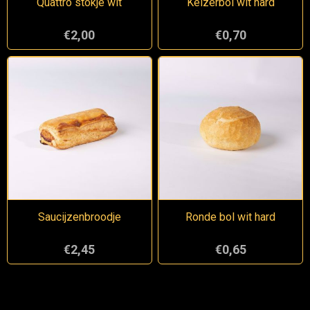
Quattro stokje wit
Keizerbol wit hard
€2,00
€0,70
Saucijzenbroodje
Ronde bol wit hard
€2,45
€0,65