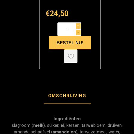
€24,50
i
h
OMSCHRIJVING
Ingrediënten
slagroom (
melk
), suiker,
ei
, kersen,
tarwe
bloem, druiven,
amandelschaafsel (
amandelen
), tarwezetmeel, water,