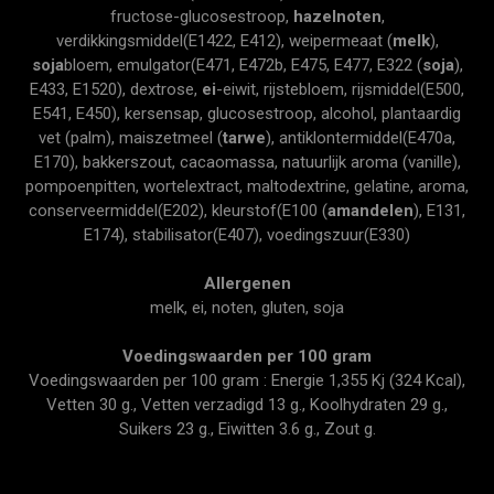
fructose-glucosestroop,
hazelnoten
,
verdikkingsmiddel(E1422, E412), weipermeaat (
melk
),
soja
bloem, emulgator(E471, E472b, E475, E477, E322 (
soja
),
E433, E1520), dextrose,
ei
-eiwit, rijstebloem, rijsmiddel(E500,
E541, E450), kersensap, glucosestroop, alcohol, plantaardig
vet (palm), maiszetmeel (
tarwe
), antiklontermiddel(E470a,
E170), bakkerszout, cacaomassa, natuurlijk aroma (vanille),
pompoenpitten, wortelextract, maltodextrine, gelatine, aroma,
conserveermiddel(E202), kleurstof(E100 (
amandelen
), E131,
E174), stabilisator(E407), voedingszuur(E330)
Allergenen
melk, ei, noten, gluten, soja
Voedingswaarden per 100 gram
Voedingswaarden per 100 gram : Energie 1,355 Kj (324 Kcal),
Vetten 30 g., Vetten verzadigd 13 g., Koolhydraten 29 g.,
Suikers 23 g., Eiwitten 3.6 g., Zout g.