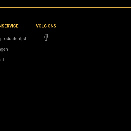
NSERVICE
VOLG ONS
 productenlijst
agen
jst