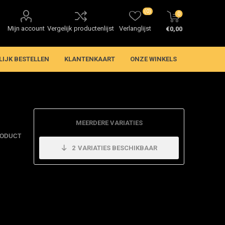
(0)
0
Mijn account
Vergelijk productenlijst
Verlanglijst
€0,00
LIJK BESTELLEN
KLANTENKAART
ONZE WINKELS
MEERDERE VARIATIES
RODUCT
2
VARIATIES BESCHIKBAAR