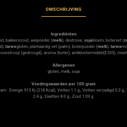
OMSCHRIJVING
Ingrediënten
ist, bakkerszout, weipoeder (
melk
), dextrose,
soja
bloem, botervet (
m
d),
tarwe
gluten, plantaardig vet (palm), boterpoeder (
melk
),
tarwe
mo
cosestroop (gedroogd), aroma (boter), antiklontermiddel(E535), mee
Allergenen
gluten, melk, soja
Voedingswaarden per 100 gram
 : Energie 913 Kj (218 Kcal), Vetten 1.1 g., Vetten verzadigd 0.3 g., 
2.4 g., Eiwitten 8.0 g., Zout 1.09 g.