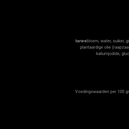
tarwe
bloem, water, suiker, g
plantaardige olie (raapzaa
kaliumjodide, glu
Voedingswaarden per 100 gram