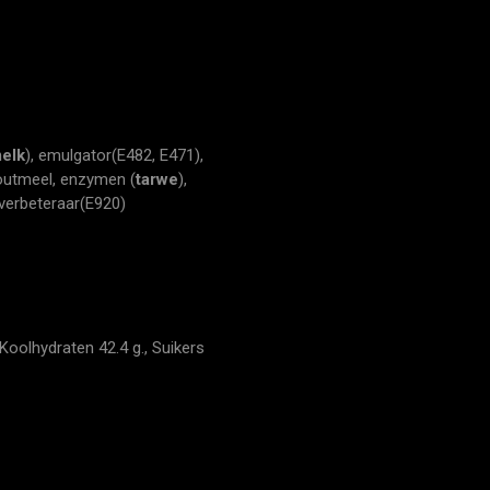
elk
), emulgator(E482, E471),
utmeel, enzymen (
tarwe
),
lverbeteraar(E920)
Koolhydraten 42.4 g., Suikers