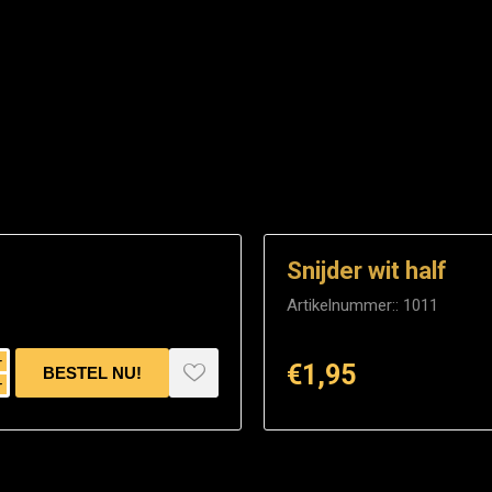
Snijder wit half
Artikelnummer::
1011
i
€1,95
h