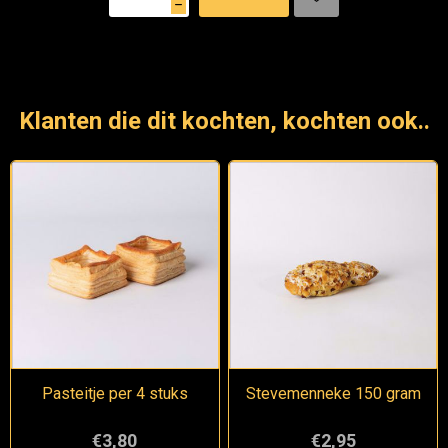
h
Klanten die dit kochten, kochten ook..
Pasteitje per 4 stuks
Stevemenneke 150 gram
€3,80
€2,95