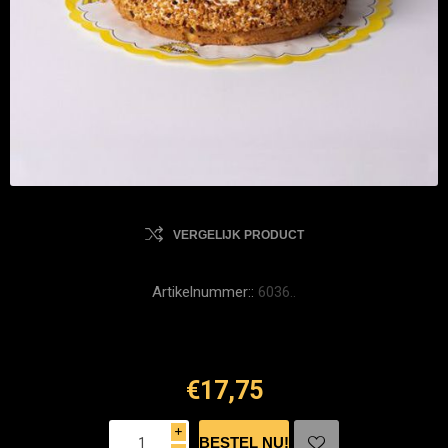
VERGELIJK PRODUCT
Artikelnummer::
6036..
€17,75
i