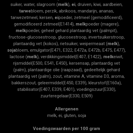
suiker, water, slagroom (
melk
),
ei
, druiven, kiwi, aardbeien,
tarwe
bloem, perzik, abrikoos, mandarijn, ananas,
tarwezetmeel, kersen,
ei
poeder, zetmeel (gemodificeerd),
gemodificeerd zetmeel(E1414),
melk
poeder (magere),
melk
poeder, geheel gehard plantaardig vet (palmpit),
fructose-glucosestroop, glucosestroop, invertsuikerstroop,
plantaardig vet (kokos), rietsuiker, weipermeaat (
melk
),
soja
bloem, emulgator(E471, E322, E472a, E472b, E475, E477),
lactose (
melk
), verdikkingsmiddel(E407, E1422),
melk
eiwit,
rijsmiddel(E500, E541, E450), kersensap, plantaardig vet
(palm), plantaardige olie (raapzaad), gedeeltelijk gehard
plantaardig vet (palm), zout, vitamine A, vitamine D3, aroma,
bakkerszout, geleermiddel(E450, E339), kleurstof(E160a),
stabilisator(E407, E339, E401), voedingszuur(E330),
zuurteregelaar(E330, E509)
Allergenen
melk, ei, gluten, soja
Voedingswaarden per 100 gram