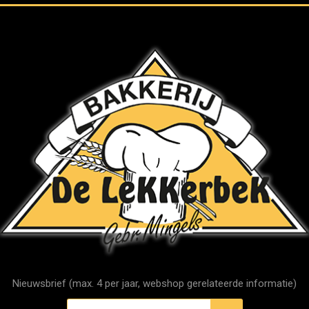
Nieuwsbrief (max. 4 per jaar, webshop gerelateerde informatie)