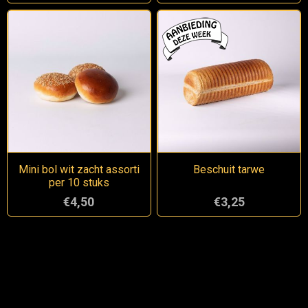
Mini bol wit zacht assorti
Beschuit tarwe
per 10 stuks
€4,50
€3,25