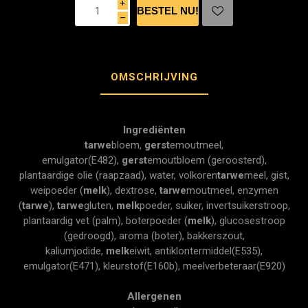
i
h
OMSCHRIJVING
Ingrediënten
tarwe
bloem,
gerst
emoutmeel,
emulgator(E482),
gerst
emoutbloem (geroosterd),
plantaardige olie (raapzaad), water, volkoren
tarwe
meel, gist,
weipoeder (
melk
), dextrose,
tarwe
moutmeel, enzymen
(
tarwe
),
tarwe
gluten,
melk
poeder, suiker, invertsuikerstroop,
plantaardig vet (palm), boterpoeder (
melk
), glucosestroop
(gedroogd), aroma (boter), bakkerszout,
kaliumjodide,
melk
eiwit, antiklontermiddel(E535),
emulgator(E471), kleurstof(E160b), meelverbeteraar(E920)
Allergenen