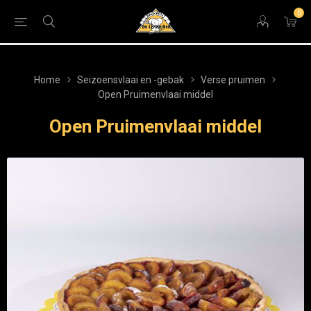
0
Home
Seizoensvlaai en -gebak
Verse pruimen
Open Pruimenvlaai middel
Open Pruimenvlaai middel