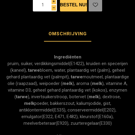
i
h
OMSCHRIJVING
Ingrediënten
pruim, suiker, verdikkingsmiddel(E1422), kruiden en specerijen
(kaneel),
tarwe
bloem, water, plantaardig vet (palm), geheel
gehard plantaardig vet (palmpit),
tarwe
moutmeel, plantaardige
olie (raapzaad), weipoeder (
melk
), aroma (
melk
), vitamine A,
vitamine D3, geheel gehard plantaardig vet (kokos), enzymen
(
tarwe
), invertsuikerstroop, botervet (
melk
), dextrose,
melk
poeder, bakkerszout, kaliumjodide, gist,
antiklontermiddel(E535), conserveermiddel(E202),
emulgator(E322, E471, E482), kleurstof(E160a),
meelverbeteraar(E920), zuurteregelaar(E330)