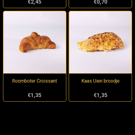
€2,45
€0,70
Roomboter Croissant
Kaas Uien broodje
€1,35
€1,35