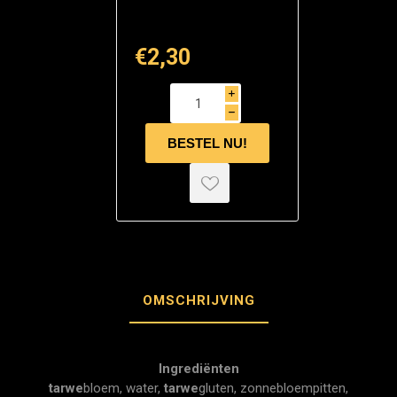
€2,30
i
h
OMSCHRIJVING
Ingrediënten
tarwe
bloem, water,
tarwe
gluten, zonnebloempitten,