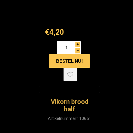
€4,20
i
h
Vikorn brood
half
Artikelnummer::
10651