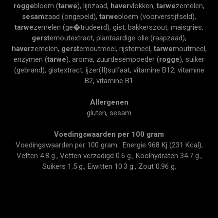
rogge
bloem (
tarwe
), lijnzaad,
haver
vlokken,
tarwe
zemelen,
sesam
zaad (ongepeld),
tarwe
bloem (voorverstijfseld),
tarwe
zemelen (ge�trudeerd), gist, bakkerszout, maisgries,
gerst
emoutextract, plantaardige olie (raapzaad),
haver
zemelen,
gerst
emoutmeel, rijstemeel,
tarwe
moutmeel,
enzymen (
tarwe
), aroma, zuurdesempoeder (
rogge
), suiker
(gebrand), gistextract, ijzer(II)sulfaat, vitamine B12, vitamine
B2, vitamine B1
Allergenen
gluten, sesam
Voedingswaarden per 100 gram
Voedingswaarden per 100 gram : Energie 968 Kj (231 Kcal),
Vetten 4.8 g., Vetten verzadigd 0.6 g., Koolhydraten 34.7 g.,
Suikers 1.5 g., Eiwitten 10.3 g., Zout 0.96 g.