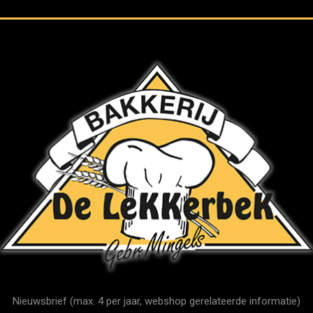
Nieuwsbrief (max. 4 per jaar, webshop gerelateerde informatie)